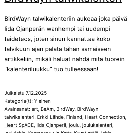
BirdWayn talwikalenteriin aukeaa joka päivä
Iida Ojanperän wanhempi tai uudempi
taideteos, joten sinun kannattaa koko
talvikuun ajan palata tähän samaiseen
artikkeliin, mikäli haluat nähdä mitä tuorein
”kalenteriluukku” tuo tulleessaan!
Julkaistu
7.12.2025
Kategoria(t):
Yleinen
Avainsanat:
art
,
BeAm
,
BirdWay
,
BirdWayn
talwikalenteri
,
Erkki Lähde
,
Finland
,
Heart Connection
,
Heart SpACE
,
Iida Ojanperä
,
joulu
,
joulukalenteri
,