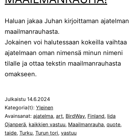
Haluan jakaa Juhan kirjoittaman ajatelman
maailmanrauhasta.
Jokainen voi halutessaan kokeilla vaihtaa
ajatelmaan oman nimensä minun nimeni
tilalle ja ottaa tekstin maailmanrauhasta
omakseen.
Julkaistu
14.6.2024
Kategoria(t):
Yleinen
Avainsanat:
ajatelma
,
art
,
BirdWay
,
Finland
,
Iida
Ojanperä
,
kaikkien vastuu
,
Maailmanrauha
,
quote
,
taide
,
Turku
,
Turun tori
,
vastuu