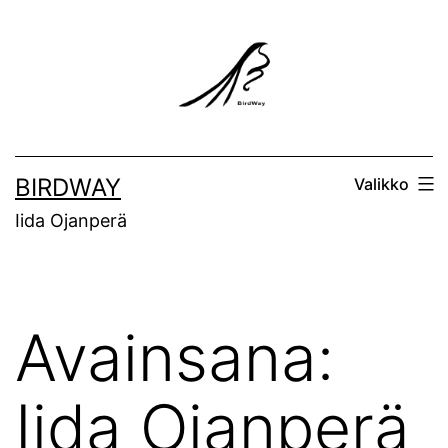
Siirry
sisältöön
BIRDWAY
Valikko
Iida Ojanperä
Avainsana:
Iida Ojanperä