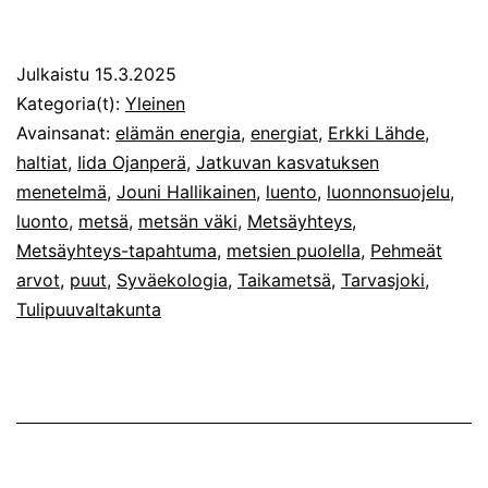
Julkaistu
15.3.2025
Kategoria(t):
Yleinen
Avainsanat:
elämän energia
,
energiat
,
Erkki Lähde
,
haltiat
,
Iida Ojanperä
,
Jatkuvan kasvatuksen
menetelmä
,
Jouni Hallikainen
,
luento
,
luonnonsuojelu
,
luonto
,
metsä
,
metsän väki
,
Metsäyhteys
,
Metsäyhteys-tapahtuma
,
metsien puolella
,
Pehmeät
arvot
,
puut
,
Syväekologia
,
Taikametsä
,
Tarvasjoki
,
Tulipuuvaltakunta