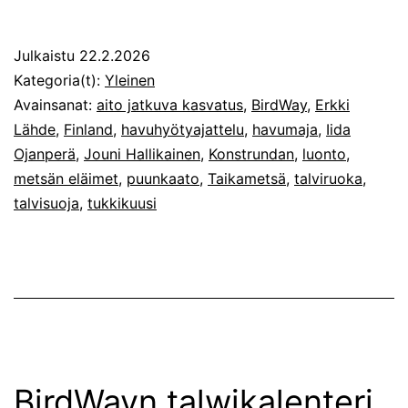
Julkaistu
22.2.2026
Kategoria(t):
Yleinen
Avainsanat:
aito jatkuva kasvatus
,
BirdWay
,
Erkki
Lähde
,
Finland
,
havuhyötyajattelu
,
havumaja
,
Iida
Ojanperä
,
Jouni Hallikainen
,
Konstrundan
,
luonto
,
metsän eläimet
,
puunkaato
,
Taikametsä
,
talviruoka
,
talvisuoja
,
tukkikuusi
BirdWayn talwikalenteri