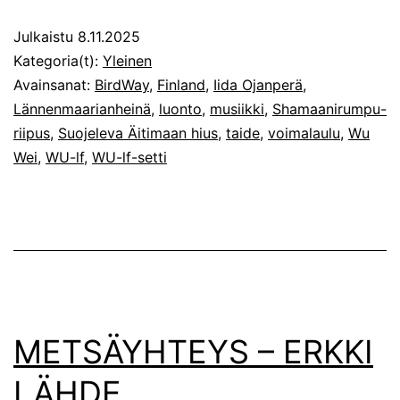
Julkaistu
8.11.2025
Kategoria(t):
Yleinen
Avainsanat:
BirdWay
,
Finland
,
Iida Ojanperä
,
Lännenmaarianheinä
,
luonto
,
musiikki
,
Shamaanirumpu-
riipus
,
Suojeleva Äitimaan hius
,
taide
,
voimalaulu
,
Wu
Wei
,
WU-lf
,
WU-lf-setti
METSÄYHTEYS – ERKKI
LÄHDE