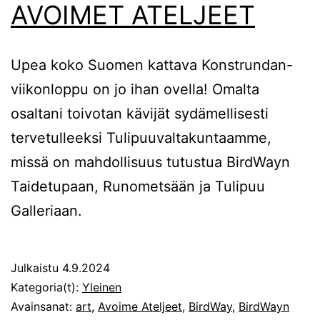
AVOIMET ATELJEET
Upea koko Suomen kattava Konstrundan-
viikonloppu on jo ihan ovella! Omalta
osaltani toivotan kävijät sydämellisesti
tervetulleeksi Tulipuuvaltakuntaamme,
missä on mahdollisuus tutustua BirdWayn
Taidetupaan, Runometsään ja Tulipuu
Galleriaan.
Julkaistu
4.9.2024
Kategoria(t):
Yleinen
Avainsanat:
art
,
Avoime Ateljeet
,
BirdWay
,
BirdWayn