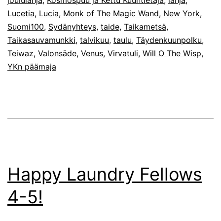
joululahja
,
Kosmospuu ja Kettu Kuuntietäjä
,
lahja
,
Lucetia
,
Lucia
,
Monk of The Magic Wand
,
New York
,
Suomi100
,
Sydänyhteys
,
taide
,
Taikametsä
,
Taikasauvamunkki
,
talvikuu
,
taulu
,
Täydenkuunpolku
,
Teiwaz
,
Valonsäde
,
Venus
,
Virvatuli
,
Will O The Wisp
,
YKn päämaja
Happy Laundry Fellows
4-5!