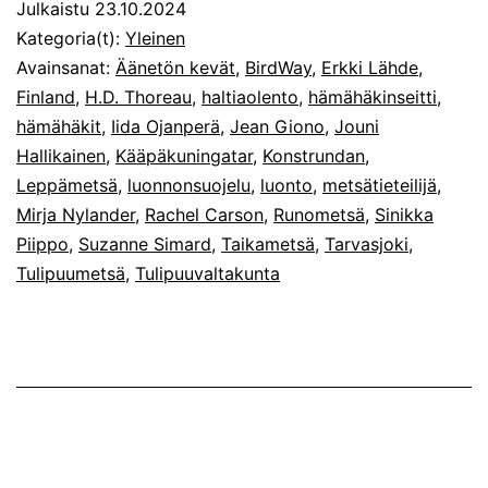
Julkaistu
23.10.2024
Kategoria(t):
Yleinen
Avainsanat:
Äänetön kevät
,
BirdWay
,
Erkki Lähde
,
Finland
,
H.D. Thoreau
,
haltiaolento
,
hämähäkinseitti
,
hämähäkit
,
Iida Ojanperä
,
Jean Giono
,
Jouni
Hallikainen
,
Kääpäkuningatar
,
Konstrundan
,
Leppämetsä
,
luonnonsuojelu
,
luonto
,
metsätieteilijä
,
Mirja Nylander
,
Rachel Carson
,
Runometsä
,
Sinikka
Piippo
,
Suzanne Simard
,
Taikametsä
,
Tarvasjoki
,
Tulipuumetsä
,
Tulipuuvaltakunta