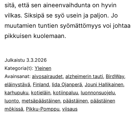
sitä, että sen aineenvaihdunta on hyvin
vilkas. Siksipä se syö usein ja paljon. Jo
muutamien tuntien syömättömyys voi johtaa
pikkuisen kuolemaan.
Julkaistu
3.3.2026
Kategoria(t):
Yleinen
Avainsanat:
aivosairaudet
,
alzheimerin tauti
,
BirdWay
,
eläinystävä
,
Finland
,
Iida Ojanperä
,
Jouni Hallikainen
,
karhupuku
,
kotieläin
,
kotiinpaluu
,
luonnonsuojelu
,
luonto
,
metsäpäästäinen
,
päästäinen
,
päästäinen
mökissä
,
Pikku-Pomppu
,
viisaus