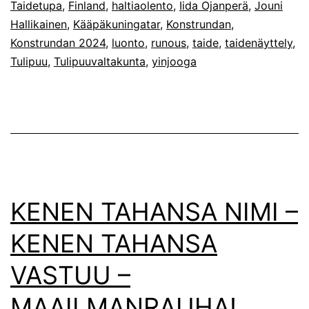
Taidetupa
,
Finland
,
haltiaolento
,
Iida Ojanperä
,
Jouni
Hallikainen
,
Kääpäkuningatar
,
Konstrundan
,
Konstrundan 2024
,
luonto
,
runous
,
taide
,
taidenäyttely
,
Tulipuu
,
Tulipuuvaltakunta
,
yinjooga
KENEN TAHANSA NIMI –
KENEN TAHANSA
VASTUU –
MAAILMANRAUHA!