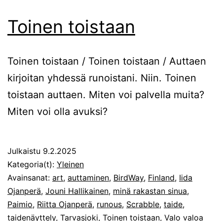
Toinen toistaan
Toinen toistaan / Toinen toistaan / Auttaen
kirjoitan yhdessä runoistani. Niin. Toinen
toistaan auttaen. Miten voi palvella muita?
Miten voi olla avuksi?
Julkaistu
9.2.2025
Kategoria(t):
Yleinen
Avainsanat:
art
,
auttaminen
,
BirdWay
,
Finland
,
Iida
Ojanperä
,
Jouni Hallikainen
,
minä rakastan sinua
,
Paimio
,
Riitta Ojanperä
,
runous
,
Scrabble
,
taide
,
taidenäyttely
,
Tarvasjoki
,
Toinen toistaan
,
Valo valoa