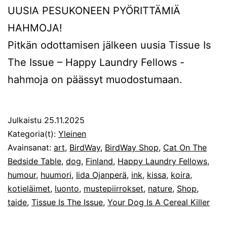
UUSIA PESUKONEEN PYÖRITTÄMIÄ
HAHMOJA!
Pitkän odottamisen jälkeen uusia Tissue Is
The Issue – Happy Laundry Fellows -
hahmoja on päässyt muodostumaan.
Julkaistu
25.11.2025
Kategoria(t):
Yleinen
Avainsanat:
art
,
BirdWay
,
BirdWay Shop
,
Cat On The
Bedside Table
,
dog
,
Finland
,
Happy Laundry Fellows
,
humour
,
huumori
,
Iida Ojanperä
,
ink
,
kissa
,
koira
,
kotieläimet
,
luonto
,
mustepiirrokset
,
nature
,
Shop
,
taide
,
Tissue Is The Issue
,
Your Dog Is A Cereal Killer