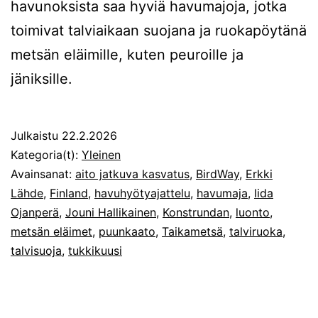
havunoksista saa hyviä havumajoja, jotka
toimivat talviaikaan suojana ja ruokapöytänä
metsän eläimille, kuten peuroille ja
jäniksille.
Julkaistu
22.2.2026
Kategoria(t):
Yleinen
Avainsanat:
aito jatkuva kasvatus
,
BirdWay
,
Erkki
Lähde
,
Finland
,
havuhyötyajattelu
,
havumaja
,
Iida
Ojanperä
,
Jouni Hallikainen
,
Konstrundan
,
luonto
,
metsän eläimet
,
puunkaato
,
Taikametsä
,
talviruoka
,
talvisuoja
,
tukkikuusi