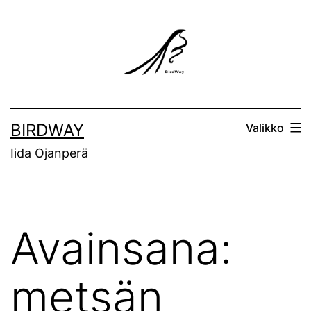
Siirry
sisältöön
BIRDWAY
Valikko
Iida Ojanperä
Avainsana:
metsän