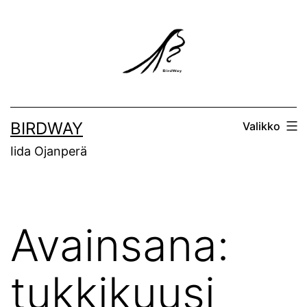
Siirry
sisältöön
BIRDWAY
Valikko
Iida Ojanperä
Avainsana:
tukkikuusi