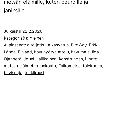
metsän eläimille, kuten peuroille ja
jäniksille.
Julkaistu
22.2.2026
Kategoria(t):
Yleinen
Avainsanat:
aito jatkuva kasvatus
,
BirdWay
,
Erkki
Lähde
,
Finland
,
havuhyötyajattelu
,
havumaja
,
Iida
Ojanperä
,
Jouni Hallikainen
,
Konstrundan
,
luonto
,
metsän eläimet
,
puunkaato
,
Taikametsä
,
talviruoka
,
talvisuoja
,
tukkikuusi