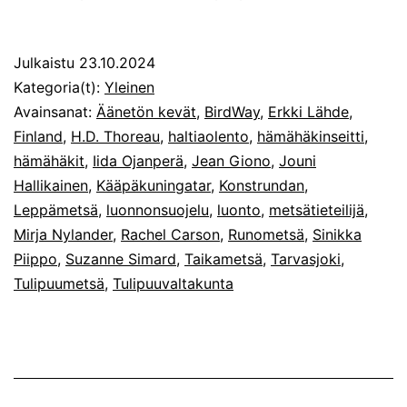
Julkaistu
23.10.2024
Kategoria(t):
Yleinen
Avainsanat:
Äänetön kevät
,
BirdWay
,
Erkki Lähde
,
Finland
,
H.D. Thoreau
,
haltiaolento
,
hämähäkinseitti
,
hämähäkit
,
Iida Ojanperä
,
Jean Giono
,
Jouni
Hallikainen
,
Kääpäkuningatar
,
Konstrundan
,
Leppämetsä
,
luonnonsuojelu
,
luonto
,
metsätieteilijä
,
Mirja Nylander
,
Rachel Carson
,
Runometsä
,
Sinikka
Piippo
,
Suzanne Simard
,
Taikametsä
,
Tarvasjoki
,
Tulipuumetsä
,
Tulipuuvaltakunta