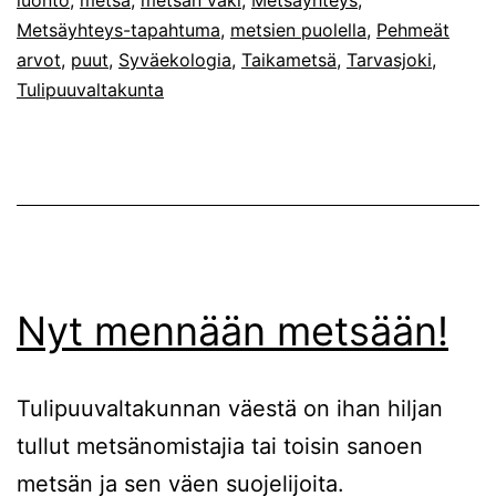
luonto
,
metsä
,
metsän väki
,
Metsäyhteys
,
Metsäyhteys-tapahtuma
,
metsien puolella
,
Pehmeät
arvot
,
puut
,
Syväekologia
,
Taikametsä
,
Tarvasjoki
,
Tulipuuvaltakunta
Nyt mennään metsään!
Tulipuuvaltakunnan väestä on ihan hiljan
tullut metsänomistajia tai toisin sanoen
metsän ja sen väen suojelijoita.