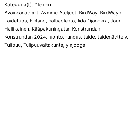
Kategoria(t):
Yleinen
Avainsanat:
art
,
Avoime Ateljeet
,
BirdWay
,
BirdWayn
Taidetupa
,
Finland
,
haltiaolento
,
Iida Ojanperä
,
Jouni
Hallikainen
,
Kääpäkuningatar
,
Konstrundan
,
Konstrundan 2024
,
luonto
,
runous
,
taide
,
taidenäyttely
,
Tulipuu
,
Tulipuuvaltakunta
,
yinjooga