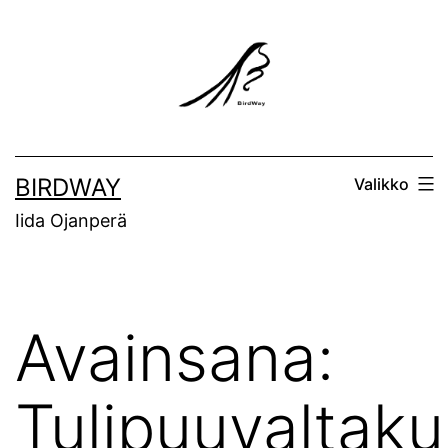
Siirry
sisältöön
BIRDWAY
Valikko
Iida Ojanperä
Avainsana:
Tulipuuvaltaku