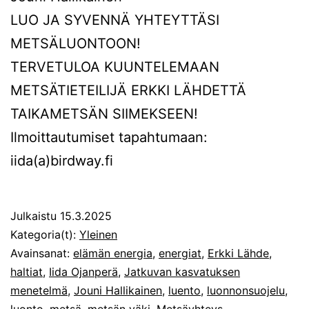
LUO JA SYVENNÄ YHTEYTTÄSI
METSÄLUONTOON!
TERVETULOA KUUNTELEMAAN
METSÄTIETEILIJÄ ERKKI LÄHDETTÄ
TAIKAMETSÄN SIIMEKSEEN!
Ilmoittautumiset tapahtumaan:
iida(a)birdway.fi
Julkaistu
15.3.2025
Kategoria(t):
Yleinen
Avainsanat:
elämän energia
,
energiat
,
Erkki Lähde
,
haltiat
,
Iida Ojanperä
,
Jatkuvan kasvatuksen
menetelmä
,
Jouni Hallikainen
,
luento
,
luonnonsuojelu
,