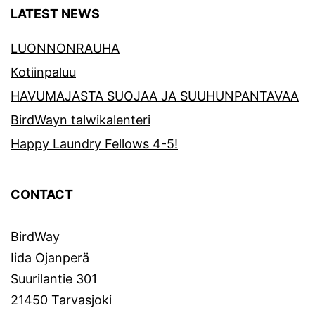
LATEST NEWS
LUONNONRAUHA
Kotiinpaluu
HAVUMAJASTA SUOJAA JA SUUHUNPANTAVAA
BirdWayn talwikalenteri
Happy Laundry Fellows 4-5!
CONTACT
BirdWay
Iida Ojanperä
Suurilantie 301
21450 Tarvasjoki