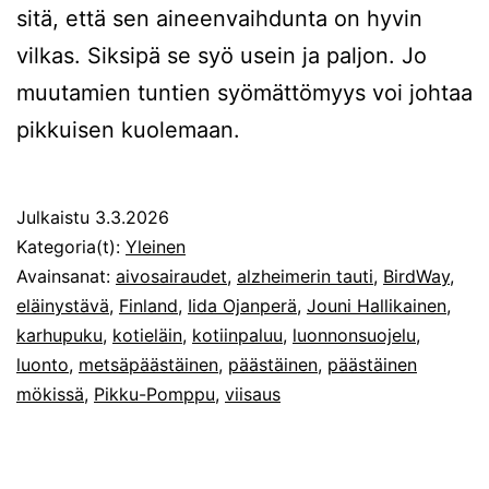
sitä, että sen aineenvaihdunta on hyvin
vilkas. Siksipä se syö usein ja paljon. Jo
muutamien tuntien syömättömyys voi johtaa
pikkuisen kuolemaan.
Julkaistu
3.3.2026
Kategoria(t):
Yleinen
Avainsanat:
aivosairaudet
,
alzheimerin tauti
,
BirdWay
,
eläinystävä
,
Finland
,
Iida Ojanperä
,
Jouni Hallikainen
,
karhupuku
,
kotieläin
,
kotiinpaluu
,
luonnonsuojelu
,
luonto
,
metsäpäästäinen
,
päästäinen
,
päästäinen
mökissä
,
Pikku-Pomppu
,
viisaus