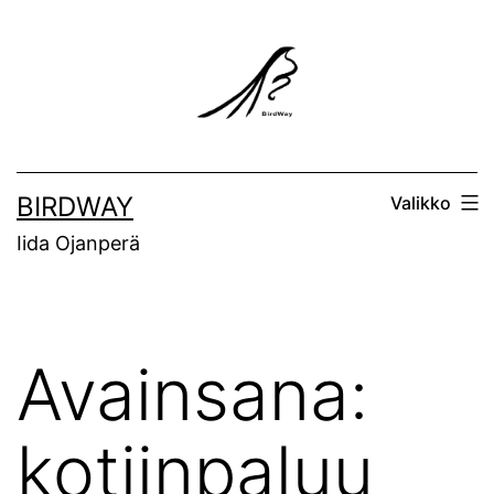
Siirry
sisältöön
BIRDWAY
Valikko
Iida Ojanperä
Avainsana:
kotiinpaluu