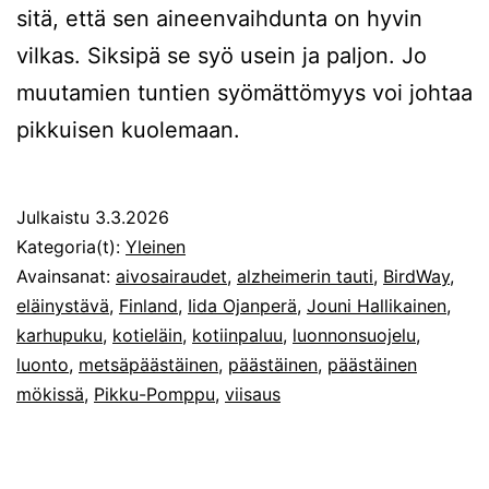
sitä, että sen aineenvaihdunta on hyvin
vilkas. Siksipä se syö usein ja paljon. Jo
muutamien tuntien syömättömyys voi johtaa
pikkuisen kuolemaan.
Julkaistu
3.3.2026
Kategoria(t):
Yleinen
Avainsanat:
aivosairaudet
,
alzheimerin tauti
,
BirdWay
,
eläinystävä
,
Finland
,
Iida Ojanperä
,
Jouni Hallikainen
,
karhupuku
,
kotieläin
,
kotiinpaluu
,
luonnonsuojelu
,
luonto
,
metsäpäästäinen
,
päästäinen
,
päästäinen
mökissä
,
Pikku-Pomppu
,
viisaus