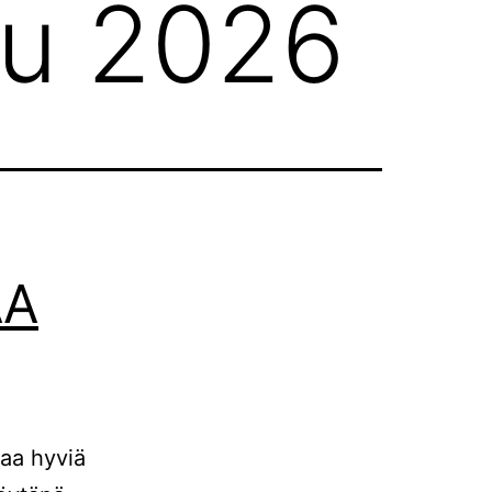
uu 2026
AA
aa hyviä