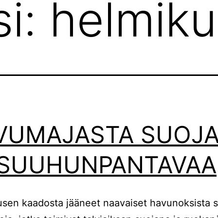
si:
helmik
VUMAJASTA SUOJ
 SUUHUNPANTAVAA
sen kaadosta jääneet naavaiset havunoksista s