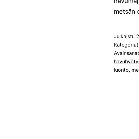
havumajo
metsän el
Julkaistu
2
Kategoria(
Avainsana
havuhyötya
luonto
,
me