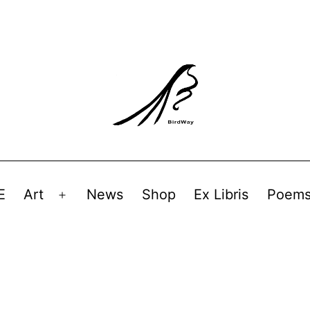
E
Art
News
Shop
Ex Libris
Poem
Avaa
valikko