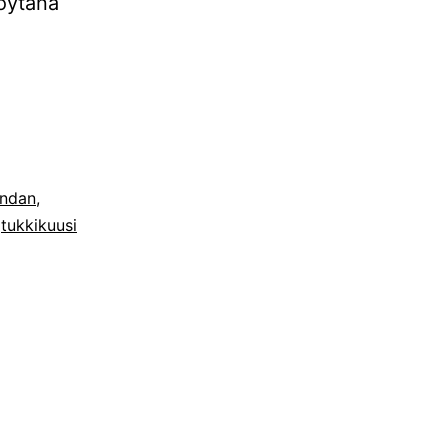
pöytänä
undan
,
,
tukkikuusi