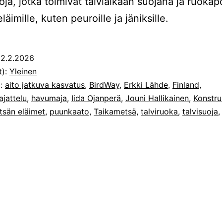
ja, jotka toimivat talviaikaan suojana ja ruoka
äimille, kuten peuroille ja jäniksille.
2.2.2026
t):
Yleinen
t:
aito jatkuva kasvatus
,
BirdWay
,
Erkki Lähde
,
Finland
,
jattelu
,
havumaja
,
Iida Ojanperä
,
Jouni Hallikainen
,
Konstr
tsän eläimet
,
puunkaato
,
Taikametsä
,
talviruoka
,
talvisuoja