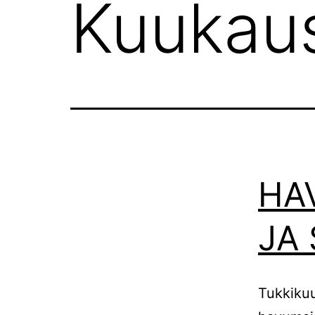
Kuukau
HA
JA
Tukkikuu