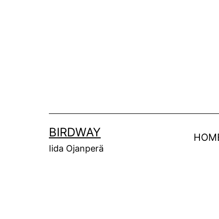
Siirry
sisältöön
BIRDWAY
HOM
Iida Ojanperä