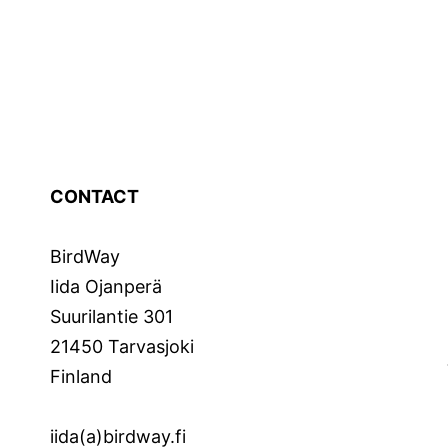
CONTACT
BirdWay
Iida Ojanperä
Suurilantie 301
21450 Tarvasjoki
Finland
iida(a)birdway.fi