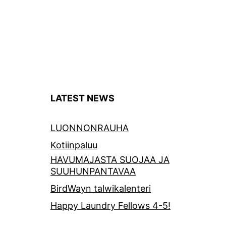
LATEST NEWS
LUONNONRAUHA
Kotiinpaluu
HAVUMAJASTA SUOJAA JA
SUUHUNPANTAVAA
BirdWayn talwikalenteri
Happy Laundry Fellows 4-5!