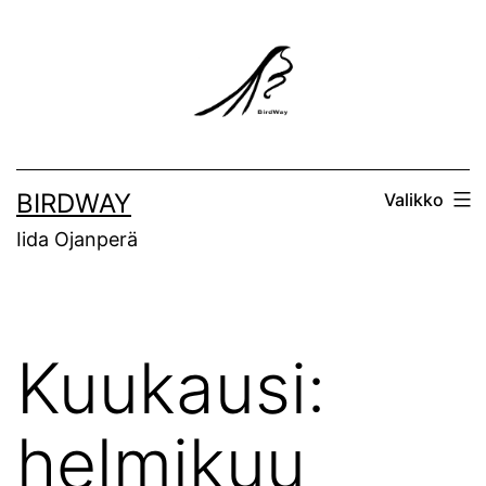
Siirry
sisältöön
BIRDWAY
Valikko
Iida Ojanperä
Kuukausi:
helmikuu