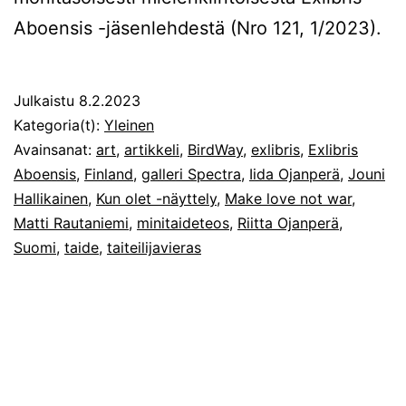
Aboensis -jäsenlehdestä (Nro 121, 1/2023).
Julkaistu
8.2.2023
Kategoria(t):
Yleinen
Avainsanat:
art
,
artikkeli
,
BirdWay
,
exlibris
,
Exlibris
Aboensis
,
Finland
,
galleri Spectra
,
Iida Ojanperä
,
Jouni
Hallikainen
,
Kun olet -näyttely
,
Make love not war
,
Matti Rautaniemi
,
minitaideteos
,
Riitta Ojanperä
,
Suomi
,
taide
,
taiteilijavieras