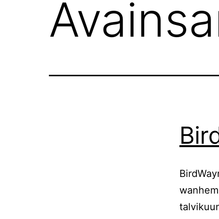
Avains
Bir
BirdWayn
wanhempi
talvikuu