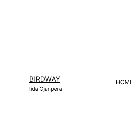
Siirry
sisältöön
BIRDWAY
HOM
Iida Ojanperä