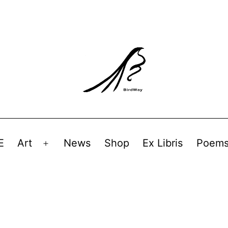
E
Art
News
Shop
Ex Libris
Poem
Avaa
valikko