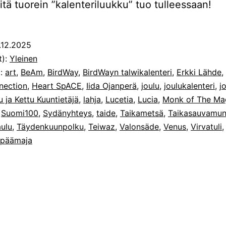
tä tuorein ”kalenteriluukku” tuo tulleessaan!
.12.2025
t):
Yleinen
t:
art
,
BeAm
,
BirdWay
,
BirdWayn talwikalenteri
,
Erkki Lähde
,
nection
,
Heart SpACE
,
Iida Ojanperä
,
joulu
,
joulukalenteri
,
j
ja Kettu Kuuntietäjä
,
lahja
,
Lucetia
,
Lucia
,
Monk of The Ma
,
Suomi100
,
Sydänyhteys
,
taide
,
Taikametsä
,
Taikasauvamun
aulu
,
Täydenkuunpolku
,
Teiwaz
,
Valonsäde
,
Venus
,
Virvatuli
 päämaja