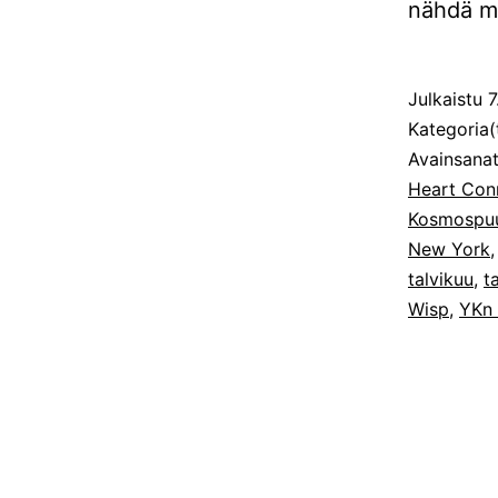
nähdä mi
Julkaistu
7
Kategoria(
Avainsana
Heart Con
Kosmospuu 
New York
talvikuu
,
t
Wisp
,
YKn