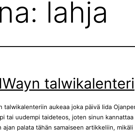
ana:
lahja
dWayn talwikalenteri
 talwikalenteriin aukeaa joka päivä Iida Ojanpe
 tai uudempi taideteos, joten sinun kannattaa
n ajan palata tähän samaiseen artikkeliin, mikäli