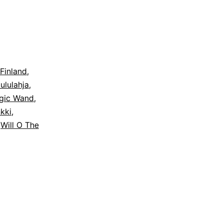
Finland
,
oululahja
,
gic Wand
,
kki
,
,
Will O The