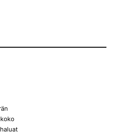
rän
 koko
 haluat