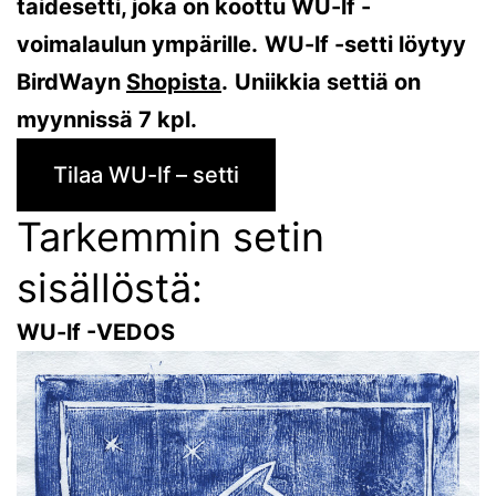
taidesetti, joka on koottu WU-lf -
voimalaulun ympärille.
WU-lf -setti löytyy
BirdWayn
Shopista
.
Uniikkia settiä on
myynnissä 7 kpl.
Tilaa WU-lf – setti
Tarkemmin setin
sisällöstä:
WU-lf -VEDOS