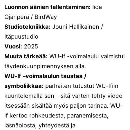
Luonnon äänien tallentaminen:
Iida
Ojanperä / BirdWay
Studiotekniikka:
Jouni Hallikainen /
Itäpuustudio
Vuosi:
2025
Muuta tärkeää:
WU-lf -voimalaulu valmistui
täydenkuunpimennyksen alla.
WU-lf –
voimalaulun
taustaa /
symboliikkaa
: parhaiten tutustut WU-lfiin
kuuntelemalla sen – sitä varten tehty video
itsessään sisältää myös paljon tarinaa. WU-
lf kertoo rohkeudesta, paranemisesta,
läsnäolosta, yhteydestä ja