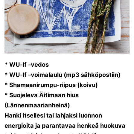
* WU-lf -vedos
* WU-lf -voimalaulu (mp3 sähköpostiin)
* Shamaanirumpu-riipus (koivu)
* Suojeleva Äitimaan hius
(Lännenmaarianheinä)
Hanki itsellesi tai lahjaksi luonnon
energioita ja parantavaa henkeä huokuva