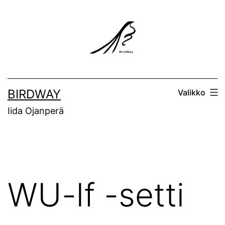
Siirry
sisältöön
BIRDWAY
Valikko
Iida Ojanperä
WU-lf -setti