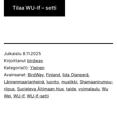
Tilaa WU-lf – setti
Julkaistu
8.11.2025
Kirjoittanut
birdway
Kategoria(t):
Yleinen
Avainsanat:
BirdWay
,
Finland
,
Iida Ojanperä
,
Lännenmaarianheinä
,
luonto
,
musiikki
,
Shamaanirumpu-
riipus
,
Suojeleva Äitimaan hius
,
taide
,
voimalaulu
,
Wu
Wei
,
WU-lf
,
WU-lf-setti