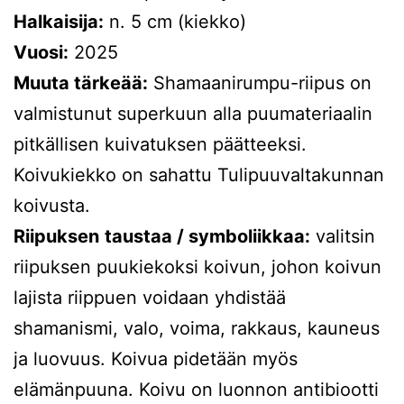
Halkaisija:
n. 5 cm (kiekko)
Vuosi:
2025
Muuta tärkeää:
Shamaanirumpu-riipus on
valmistunut superkuun alla puumateriaalin
pitkällisen kuivatuksen päätteeksi.
Koivukiekko on sahattu Tulipuuvaltakunnan
koivusta.
Riipuksen
taustaa / symboliikkaa:
valitsin
riipuksen puukiekoksi koivun, johon koivun
lajista riippuen voidaan yhdistää
shamanismi, valo, voima, rakkaus, kauneus
ja luovuus. Koivua pidetään myös
elämänpuuna. Koivu on luonnon antibiootti