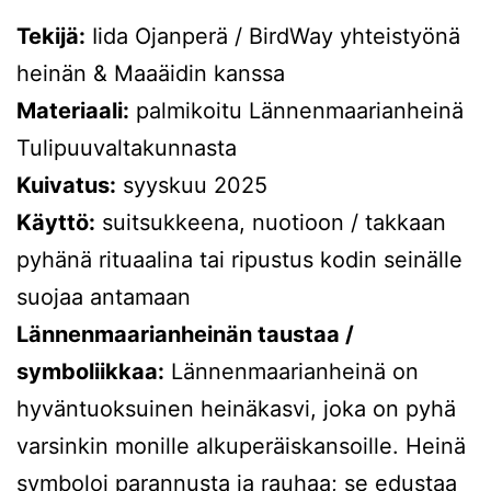
Tekijä:
Iida Ojanperä / BirdWay yhteistyönä
heinän & Maaäidin kanssa
Materiaali:
palmikoitu Lännenmaarianheinä
Tulipuuvaltakunnasta
Kuivatus:
syyskuu 2025
Käyttö:
suitsukkeena, nuotioon / takkaan
pyhänä rituaalina tai ripustus kodin seinälle
suojaa antamaan
Lännenmaarianheinän taustaa /
symboliikkaa:
Lännenmaarianheinä on
hyväntuoksuinen heinäkasvi, joka on pyhä
varsinkin monille alkuperäiskansoille. Heinä
symboloi parannusta ja rauhaa; se edustaa