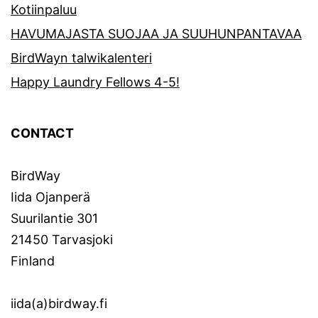
Kotiinpaluu
HAVUMAJASTA SUOJAA JA SUUHUNPANTAVAA
BirdWayn talwikalenteri
Happy Laundry Fellows 4-5!
CONTACT
BirdWay
Iida Ojanperä
Suurilantie 301
21450 Tarvasjoki
Finland
iida(a)birdway.fi