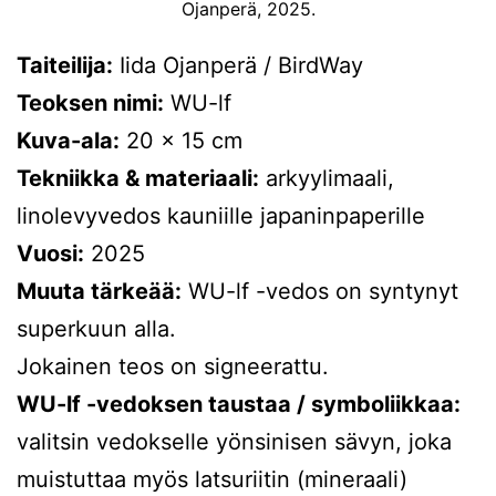
Ojanperä, 2025.
Taiteilija:
Iida Ojanperä / BirdWay
Teoksen nimi:
WU-lf
Kuva-ala:
20 x 15 cm
Tekniikka & materiaali:
arkyylimaali,
linolevyvedos kauniille japaninpaperille
Vuosi:
2025
Muuta tärkeää:
WU-lf -vedos on syntynyt
superkuun alla.
Jokainen teos on signeerattu.
WU-lf -vedoksen taustaa / symboliikkaa:
valitsin vedokselle yönsinisen sävyn, joka
muistuttaa myös latsuriitin (mineraali)