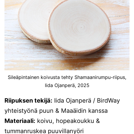
Sileäpintainen koivusta tehty Shamaanirumpu-riipus,
Iida Ojanperä, 2025
Riipuksen tekijä:
Iida Ojanperä / BirdWay
yhteistyönä puun & Maaäidin kanssa
Materiaali:
koivu, hopeakoukku &
tummanruskea puuvillanyöri