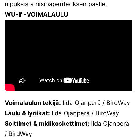
riipuksista riisipaperiteoksen päälle.
WU-lf -VOIMALAULU
Voimalaulun tekijä:
Iida Ojanperä / BirdWay
Laulu & lyriikat:
Iida Ojanperä / BirdWay
Soittimet & midikoskettimet:
Iida Ojanperä
/ BirdWay