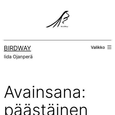
Siirry
sisältöön
BIRDWAY
Valikko
Iida Ojanperä
Avainsana:
päästäinen