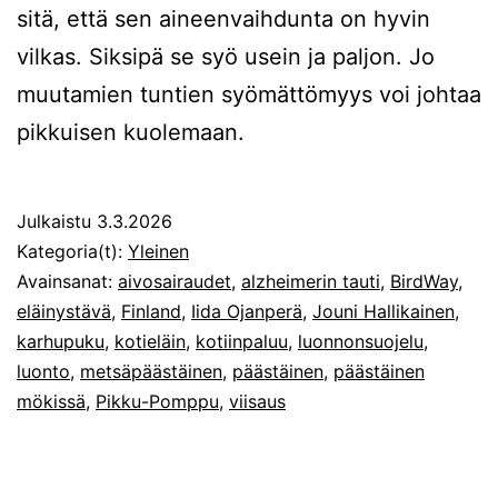
sitä, että sen aineenvaihdunta on hyvin
vilkas. Siksipä se syö usein ja paljon. Jo
muutamien tuntien syömättömyys voi johtaa
pikkuisen kuolemaan.
Julkaistu
3.3.2026
Kategoria(t):
Yleinen
Avainsanat:
aivosairaudet
,
alzheimerin tauti
,
BirdWay
,
eläinystävä
,
Finland
,
Iida Ojanperä
,
Jouni Hallikainen
,
karhupuku
,
kotieläin
,
kotiinpaluu
,
luonnonsuojelu
,
luonto
,
metsäpäästäinen
,
päästäinen
,
päästäinen
mökissä
,
Pikku-Pomppu
,
viisaus