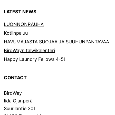
LATEST NEWS
LUONNONRAUHA
Kotiinpaluu
HAVUMAJASTA SUOJAA JA SUUHUNPANTAVAA
BirdWayn talwikalenteri
Happy Laundry Fellows 4-5!
CONTACT
BirdWay
Iida Ojanperä
Suurilantie 301