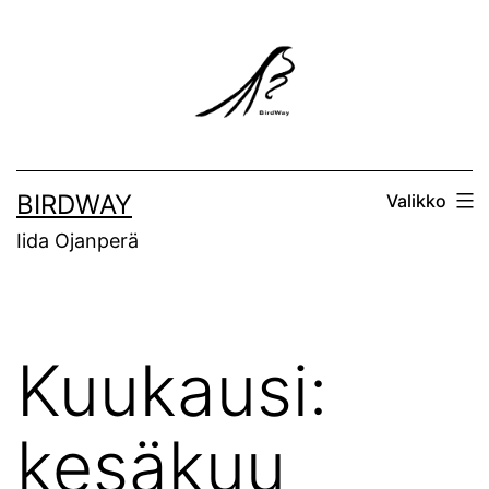
Siirry
sisältöön
BIRDWAY
Valikko
Iida Ojanperä
Kuukausi:
kesäkuu