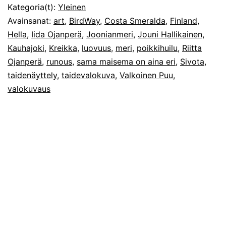
Kategoria(t):
Yleinen
Avainsanat:
art
,
BirdWay
,
Costa Smeralda
,
Finland
,
Hella
,
Iida Ojanperä
,
Joonianmeri
,
Jouni Hallikainen
,
Kauhajoki
,
Kreikka
,
luovuus
,
meri
,
poikkihuilu
,
Riitta
Ojanperä
,
runous
,
sama maisema on aina eri
,
Sivota
,
taidenäyttely
,
taidevalokuva
,
Valkoinen Puu
,
valokuvaus