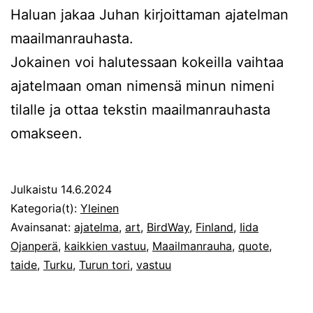
Haluan jakaa Juhan kirjoittaman ajatelman
maailmanrauhasta.
Jokainen voi halutessaan kokeilla vaihtaa
ajatelmaan oman nimensä minun nimeni
tilalle ja ottaa tekstin maailmanrauhasta
omakseen.
Julkaistu
14.6.2024
Kategoria(t):
Yleinen
Avainsanat:
ajatelma
,
art
,
BirdWay
,
Finland
,
Iida
Ojanperä
,
kaikkien vastuu
,
Maailmanrauha
,
quote
,
taide
,
Turku
,
Turun tori
,
vastuu