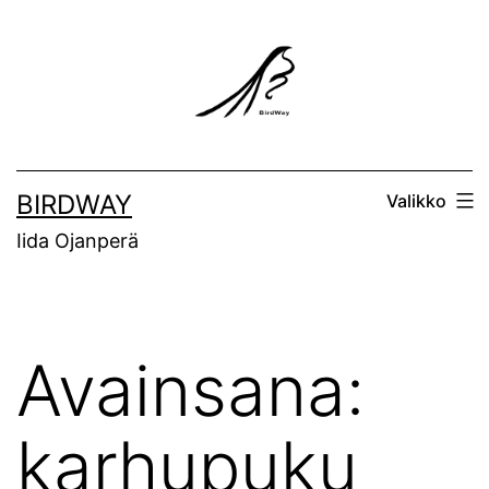
Siirry
sisältöön
BIRDWAY
Valikko
Iida Ojanperä
Avainsana:
karhupuku