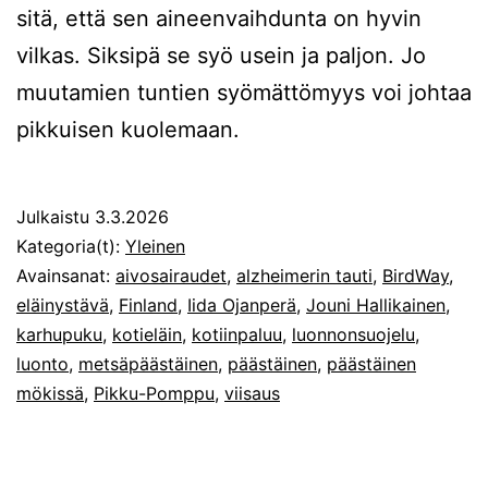
sitä, että sen aineenvaihdunta on hyvin
vilkas. Siksipä se syö usein ja paljon. Jo
muutamien tuntien syömättömyys voi johtaa
pikkuisen kuolemaan.
Julkaistu
3.3.2026
Kategoria(t):
Yleinen
Avainsanat:
aivosairaudet
,
alzheimerin tauti
,
BirdWay
,
eläinystävä
,
Finland
,
Iida Ojanperä
,
Jouni Hallikainen
,
karhupuku
,
kotieläin
,
kotiinpaluu
,
luonnonsuojelu
,
luonto
,
metsäpäästäinen
,
päästäinen
,
päästäinen
mökissä
,
Pikku-Pomppu
,
viisaus