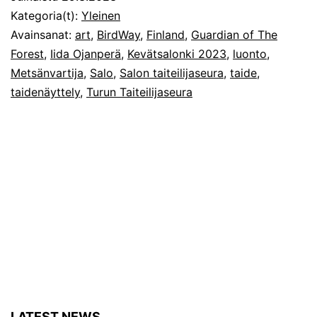
Kategoria(t):
Yleinen
Avainsanat:
art
,
BirdWay
,
Finland
,
Guardian of The
Forest
,
Iida Ojanperä
,
Kevätsalonki 2023
,
luonto
,
Metsänvartija
,
Salo
,
Salon taiteilijaseura
,
taide
,
taidenäyttely
,
Turun Taiteilijaseura
LATEST NEWS