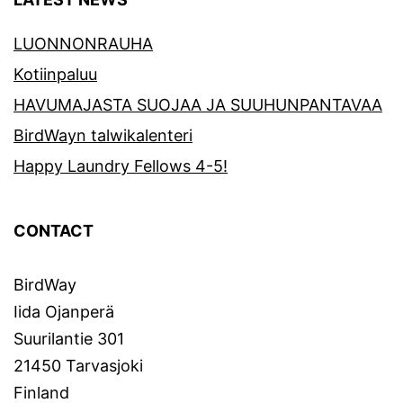
LUONNONRAUHA
Kotiinpaluu
HAVUMAJASTA SUOJAA JA SUUHUNPANTAVAA
BirdWayn talwikalenteri
Happy Laundry Fellows 4-5!
CONTACT
BirdWay
Iida Ojanperä
Suurilantie 301
21450 Tarvasjoki
Finland