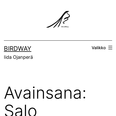
Siirry
sisältöön
BIRDWAY
Valikko
Iida Ojanperä
Avainsana:
Salo