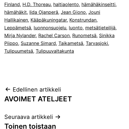
Finland
,
H.D. Thoreau
,
haltiaolento
,
hämähäkinseitti
,
hämähäkit
,
Iida Ojanperä
,
Jean Giono
,
Jouni
Hallikainen
,
Kääpäkuningatar
,
Konstrundan
,
Leppämetsä
,
luonnonsuojelu
,
luonto
,
metsätieteilijä
,
Mirja Nylander
,
Rachel Carson
,
Runometsä
,
Sinikka
Piippo
,
Suzanne Simard
,
Taikametsä
,
Tarvasjoki
,
Tulipuumetsä
,
Tulipuuvaltakunta
Artikkelien
Edellinen artikkeli
AVOIMET ATELJEET
selaus
Seuraava artikkeli
Toinen toistaan