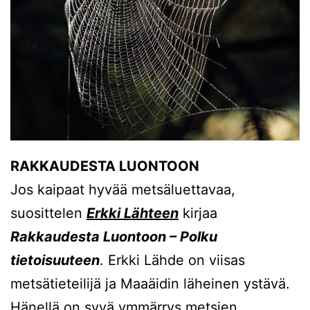
RAKKAUDESTA LUONTOON
Jos kaipaat hyvää metsäluettavaa,
suosittelen
Erkki Lähteen
kirjaa
Rakkaudesta Luontoon – Polku
tietoisuuteen
. Erkki Lähde on viisas
metsätieteilijä ja Maaäidin läheinen ystävä.
Hänellä on syvä ymmärrys metsien