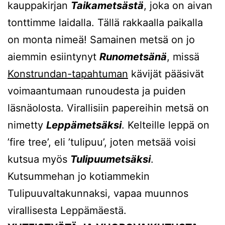
kauppakirjan
Taikametsästä
, joka on aivan
tonttimme laidalla. Tällä rakkaalla paikalla
on monta nimeä! Samainen metsä on jo
aiemmin esiintynyt
Runometsänä
, missä
Konstrundan-tapahtuman
kävijät pääsivät
voimaantumaan runoudesta ja puiden
läsnäolosta. Virallisiin papereihin metsä on
nimetty
Leppämetsäksi
. Kelteille leppä on
’fire tree’, eli ’tulipuu’, joten metsää voisi
kutsua myös
Tulipuumetsäksi
.
Kutsummehan jo kotiammekin
Tulipuuvaltakunnaksi, vapaa muunnos
virallisesta Leppämäestä.