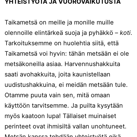
YHTEISTYÖTÄ JA VUOROVAIKUTUSTA
Taikametsä on meille ja monille muille
olennoille elintärkeä suoja ja pyhäkkö –
koti
.
Tarkoituksemme on huolehtia siitä, että
Taikametsä voi hyvin: tähän metsään ei ole
metsäkoneilla asiaa. Harvennushakkuita
saati avohakkuita, joita kaunistellaan
uudistushakkuina, ei meidän metsään tule.
Otamme puuta vain sen, mitä omaan
käyttöön tarvitsemme. Ja puilta kysytään
myös kaatoon lupa! Tällaiset muinaiset
perinteet ovat ihmisiltä vallan unohtuneet.
Metsän kanssa tehdään yhteistyötä eikä