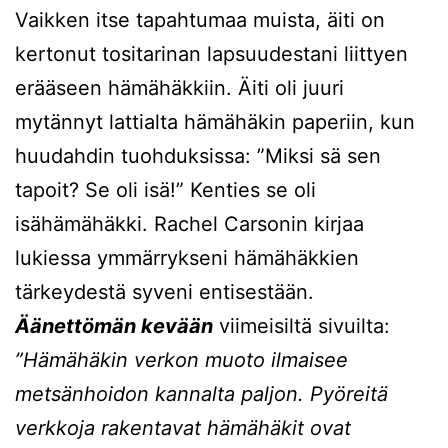
Vaikken itse tapahtumaa muista, äiti on
kertonut tositarinan lapsuudestani liittyen
erääseen hämähäkkiin. Äiti oli juuri
mytännyt lattialta hämähäkin paperiin, kun
huudahdin tuohduksissa: ”Miksi sä sen
tapoit? Se oli isä!” Kenties se oli
isähämähäkki. Rachel Carsonin kirjaa
lukiessa ymmärrykseni hämähäkkien
tärkeydestä syveni entisestään.
Äänettömän kevään
viimeisiltä sivuilta:
”Hämähäkin verkon muoto ilmaisee
metsänhoidon kannalta paljon. Pyöreitä
verkkoja rakentavat hämähäkit ovat