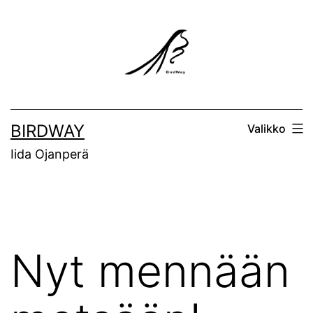
Siirry
sisältöön
BIRDWAY
Valikko
Iida Ojanperä
Nyt mennään