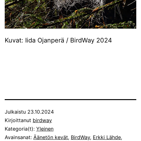
Kuvat: Iida Ojanperä / BirdWay 2024
Julkaistu
23.10.2024
Kirjoittanut
birdway
Kategoria(t):
Yleinen
Avainsanat:
Äänetön kevät
,
BirdWay
,
Erkki Lähde
,