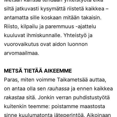
siltä jatkuvasti kysymättä riistetä kaikkea –
antamatta sille koskaan mitään takaisin.
Riisto, kilpailu ja paremmuus -ajattelu
kuuluvat ihmiskunnalle. Yhteistyö ja
vuorovaikutus ovat aidon luonnon
arvomaailmaa.
METSÄ TIETÄÄ AIKEEMME
Paras, miten voimme Taikametsää auttaa,
on antaa olla sen
rauhassa
ja ennen kaikkea
rakastaa
sitä. Jonkin verran puhdistustyötä
kuitenkin teemme: poistamme maastosta
sinne kuulumatonta jäteperintöä. Aikoinaan