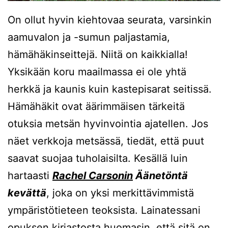
On ollut hyvin kiehtovaa seurata, varsinkin
aamuvalon ja -sumun paljastamia,
hämähäkinseittejä. Niitä on kaikkialla!
Yksikään koru maailmassa ei ole yhtä
herkkä ja kaunis kuin kastepisarat seitissä.
Hämähäkit ovat äärimmäisen tärkeitä
otuksia metsän hyvinvointia ajatellen. Jos
näet verkkoja metsässä, tiedät, että puut
saavat suojaa tuholaisilta. Kesällä luin
hartaasti
Rachel Carsonin
Äänetöntä
kevättä
, joka on yksi merkittävimmistä
ympäristötieteen teoksista. Lainatessani
opuksen kirjastosta huomasin, että sitä on