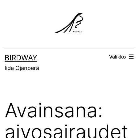
Siirry
sisältöön
BIRDWAY
Valikko
Iida Ojanperä
Avainsana:
aivosairaudet