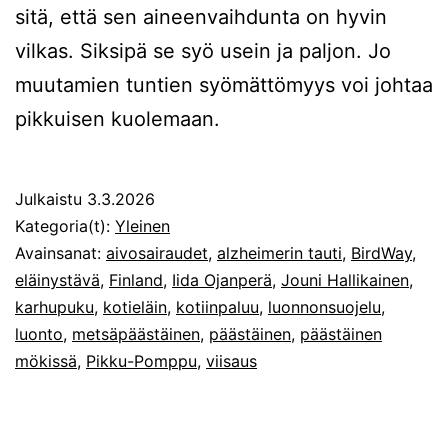
sitä, että sen aineenvaihdunta on hyvin
vilkas. Siksipä se syö usein ja paljon. Jo
muutamien tuntien syömättömyys voi johtaa
pikkuisen kuolemaan.
Julkaistu
3.3.2026
Kategoria(t):
Yleinen
Avainsanat:
aivosairaudet
,
alzheimerin tauti
,
BirdWay
,
eläinystävä
,
Finland
,
Iida Ojanperä
,
Jouni Hallikainen
,
karhupuku
,
kotieläin
,
kotiinpaluu
,
luonnonsuojelu
,
luonto
,
metsäpäästäinen
,
päästäinen
,
päästäinen
mökissä
,
Pikku-Pomppu
,
viisaus