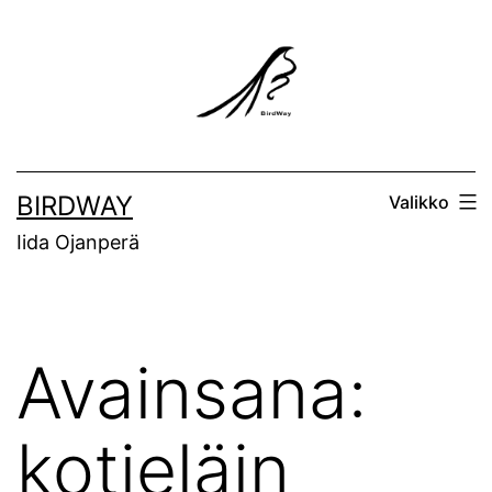
Siirry
sisältöön
BIRDWAY
Valikko
Iida Ojanperä
Avainsana:
kotieläin