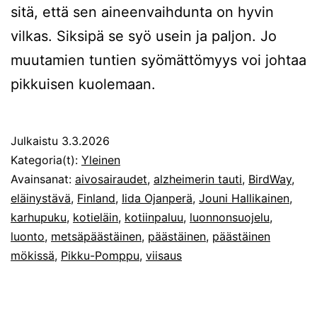
sitä, että sen aineenvaihdunta on hyvin
vilkas. Siksipä se syö usein ja paljon. Jo
muutamien tuntien syömättömyys voi johtaa
pikkuisen kuolemaan.
Julkaistu
3.3.2026
Kategoria(t):
Yleinen
Avainsanat:
aivosairaudet
,
alzheimerin tauti
,
BirdWay
,
eläinystävä
,
Finland
,
Iida Ojanperä
,
Jouni Hallikainen
,
karhupuku
,
kotieläin
,
kotiinpaluu
,
luonnonsuojelu
,
luonto
,
metsäpäästäinen
,
päästäinen
,
päästäinen
mökissä
,
Pikku-Pomppu
,
viisaus