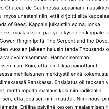
co Chateau de Cautinessa tapaamani muusikkok
ui myös unestani niin, että kirjoitti siitä kappale
ds of Bees’. Kappale julkaistiin ep:nä, jonka
teeksi maalaukseni päätyi ja kyseinen kappale l
Gowan Ringin lp:ltä
’The Serpent and the Dove’
den vuosien jälkeen halusin tehdä Thousands o
ta valovoimaisemman. Harmonisemman.
lisemman. Koin, että olin liikaa painottanut
sessa mehiläisunen merkitystä enkä kokemusta
iimeksessä Ranskassa. Ensiajatus oli teoksen v
et, mutta lopulta maalaus koki niin radikaalin
isen, että jopa sen nimi muuttui. Nimi nousi pi
lematta. Eräänä päivänä kesken maalaamisen ri