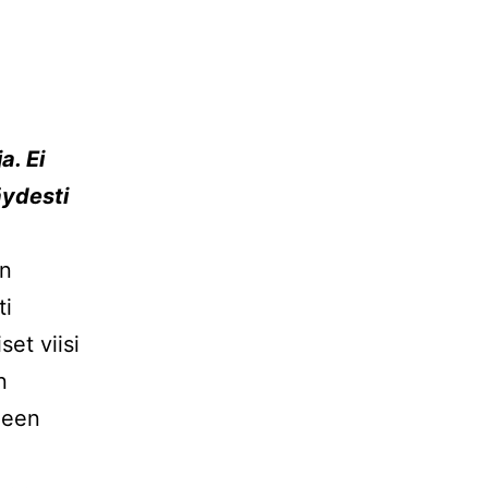
a. Ei
äydesti
en
ti
set viisi
n
lleen