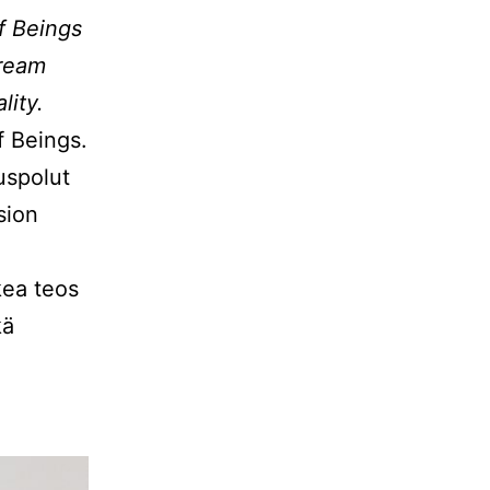
f Beings
dream
lity.
f Beings.
uspolut
sion
ea teos
kä