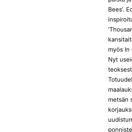
Bees’. E
inspiroit
’Thousan
kansitai
myös In 
Nyt usei
teokses
Totuudel
maalauk
metsän s
korjauks
uudistum
ponniste