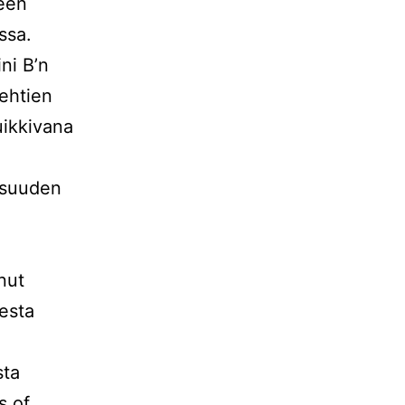
een
ssa.
ni B’n
ehtien
uikkivana
isuuden
nut
esta
sta
s of