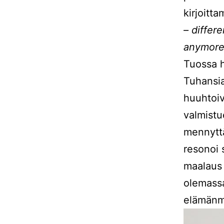
kirjoitt
– differ
anymore,
Tuossa h
Tuhansia
huuhtoiv
valmistu
mennytt
resonoi 
maalaus
olemassa
elämänm