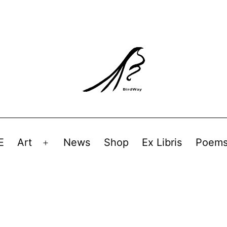
E
Art
News
Shop
Ex Libris
Poem
Avaa
valikko