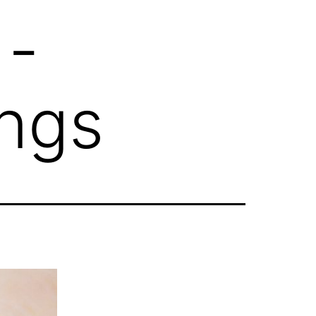
 -
ngs