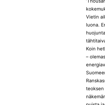
’Thousa
kokemuks
Vietin a
luona. E
huojunta
tähtitai
Koin he
– olemas
energiav
Suomeen 
Ranskass
teoksen
näkemäni
puista j