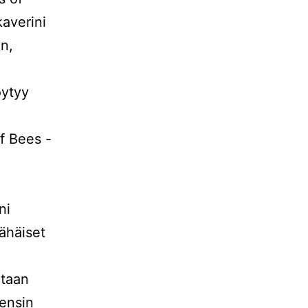
averini
en,
öytyy
.
f Bees -
ni
ähäiset
ntaan
ensin