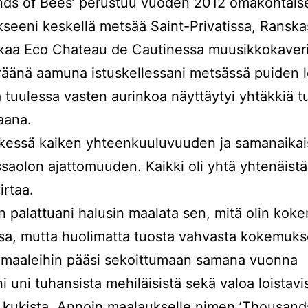
nds of Bees’ perustuu vuoden 2012 omakohtais
eeni keskellä metsää Saint-Privatissa, Ranska
ikaa Eco Chateau de Cautinessa muusikkokaveri
räänä aamuna istuskellessani metsässä puiden l
 tuulessa vasten aurinkoa näyttäytyi yhtäkkiä t
vaana.
tkessä kaiken yhteenkuuluvuuden ja samanaika
saolon ajattomuuden. Kaikki oli yhtä yhtenäistä
irtaa.
palattuani halusin maalata sen, mitä olin koke
a, mutta huolimatta tuosta vahvasta kokemuks
 maaleihin pääsi sekoittumaan samana vuonna
 uni tuhansista mehiläisistä sekä valoa loistavi
a kukista. Annoin maalaukselle nimen ’Thousand