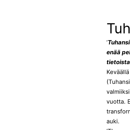
Tuh
’
Tuhansia
enää pel
tietoista
Keväällä
(Tuhansia
valmiiksi
vuotta. 
transform
auki.