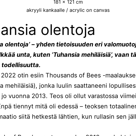
181 x 121 cm
akryyli kankaalle / acrylic on canvas
ansia olentoja
 olentoja’ – yhden tietoisuuden eri valomuotoj
kkää unta, kuten ’Tuhansia mehiläisiä’, vaan t
 todellisuutta.
 2022 otin esiin Thousands of Bees -maalauks
 mehiläisiä), jonka luulin saattaneeni lopullises
 jo vuonna 2013. Teos oli ollut varastossa viimei
Enpä tiennyt mitä oli edessä – teoksen totaaline
aatio siitä hetkestä lähtien, kun rullasin sen jä