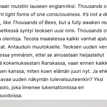
amaan muistiin lauseen englanniksi:
Thousands o
ent light forms of one consciousness. It’s not a 
 like Thousands of Bees, but a fully awaken rea
etkessä syntyi teoksen uusi nimi. Thousands o
 olentoja. Teosta maalatessa kaikki vanhat ajat
at. Antauduin muutokselle. Teoksen uuden ver
essa ymmärsin, ettei se ainoastaan heijastellut
ä kokemuksestani Ranskassa, vaan ennen kaikk
sen kanssa, miten koen elämän juuri nyt. Ja eh
 avaa uuden näkymän tulevaisuuteenkin? Yksi
olo, joka ilmenee lukemattomissa eri
uodoissa.