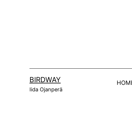
Siirry
sisältöön
BIRDWAY
HOM
Iida Ojanperä