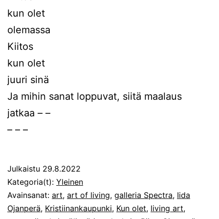
kun olet
olemassa
Kiitos
kun olet
juuri sinä
Ja mihin sanat loppuvat, siitä maalaus
jatkaa – –
– – –
Julkaistu
29.8.2022
Kategoria(t):
Yleinen
Avainsanat:
art
,
art of living
,
galleria Spectra
,
Iida
Ojanperä
,
Kristiinankaupunki
,
Kun olet
,
living art
,