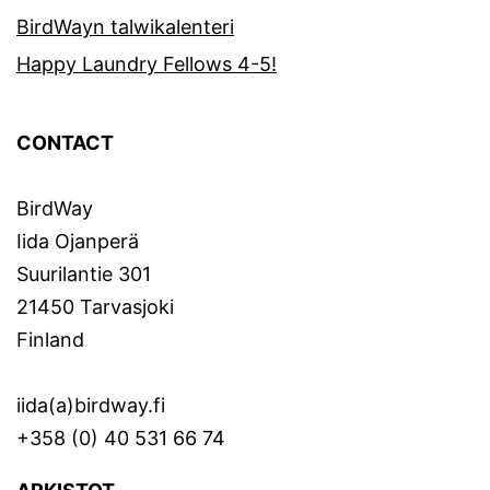
BirdWayn talwikalenteri
Happy Laundry Fellows 4-5!
CONTACT
BirdWay
Iida Ojanperä
Suurilantie 301
21450 Tarvasjoki
Finland
iida(a)birdway.fi
+358 (0) 40 531 66 74