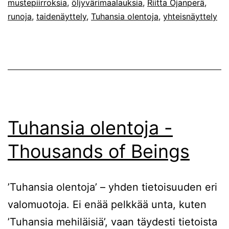
mustepiirroksia
,
öljyvärimaalauksia
,
Riitta Ojanperä
,
runoja
,
taidenäyttely
,
Tuhansia olentoja
,
yhteisnäyttely
Tuhansia olentoja -
Thousands of Beings
’Tuhansia olentoja’ – yhden tietoisuuden eri
valomuotoja. Ei enää pelkkää unta, kuten
’Tuhansia mehiläisiä’, vaan täydesti tietoista