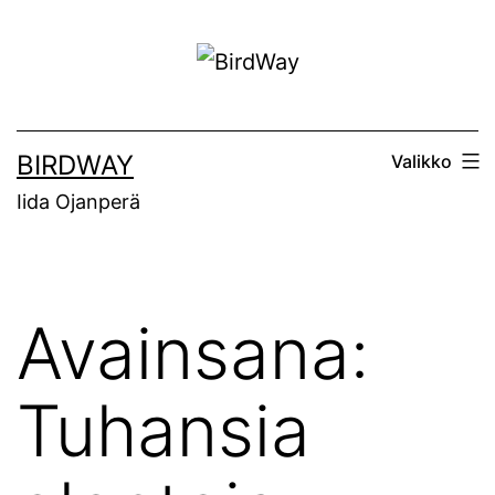
Siirry
sisältöön
BIRDWAY
Valikko
Iida Ojanperä
Avainsana:
Tuhansia