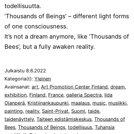
todellisuutta.
’Thousands of Beings’ – different light forms
of one consciousness.
It’s not a dream anymore, like ’Thousands of
Bees’, but a fully awaken reality.
Julkaistu
8.6.2022
Kategoria(t):
Yleinen
Avainsanat:
art
,
Art Promotion Center Finland
,
dream
,
exhibition
,
Finland
,
France
,
galleria Spectra
,
Iida
Ojanperä
,
Kristiinankaupunki
,
maalaus
,
music
,
musiikki
,
painting
,
reality
,
Saint-Privat
,
Suomi
,
taide
,
taidenäyttely
,
Taiteen edistämiskeskus
,
Thousands of
Bees
,
Thousands of Beings
,
todellisuus
,
Tuhansia