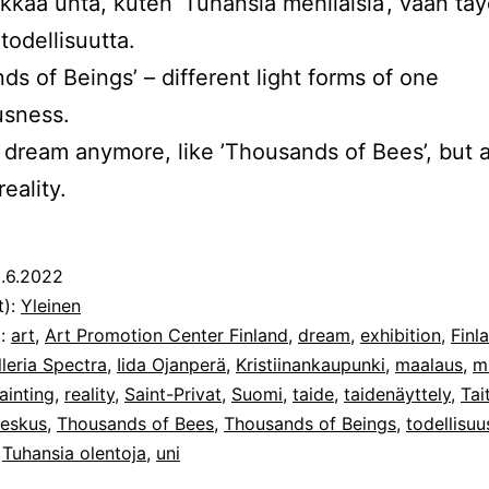
kkää unta, kuten ’Tuhansia mehiläisiä’, vaan täy
 todellisuutta.
ds of Beings’ – different light forms of one
usness.
 a dream anymore, like ’Thousands of Bees’, but a
eality.
.6.2022
t):
Yleinen
t:
art
,
Art Promotion Center Finland
,
dream
,
exhibition
,
Finl
lleria Spectra
,
Iida Ojanperä
,
Kristiinankaupunki
,
maalaus
,
m
ainting
,
reality
,
Saint-Privat
,
Suomi
,
taide
,
taidenäyttely
,
Tai
keskus
,
Thousands of Bees
,
Thousands of Beings
,
todellisuu
,
Tuhansia olentoja
,
uni