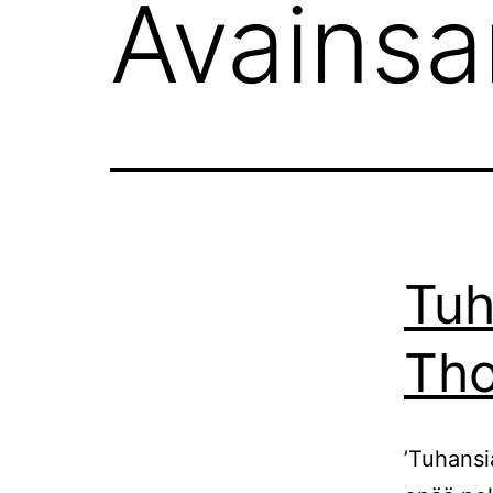
Avains
Tuh
Tho
’Tuhansi