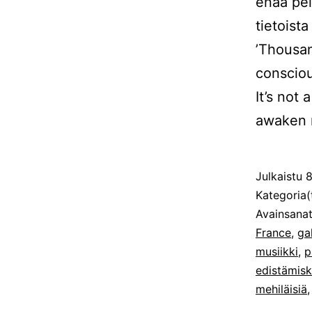
enää pel
tietoista
’Thousan
conscio
It’s not
awaken r
Julkaistu
8
Kategoria(
Avainsana
France
,
ga
musiikki
,
p
edistämis
mehiläisiä