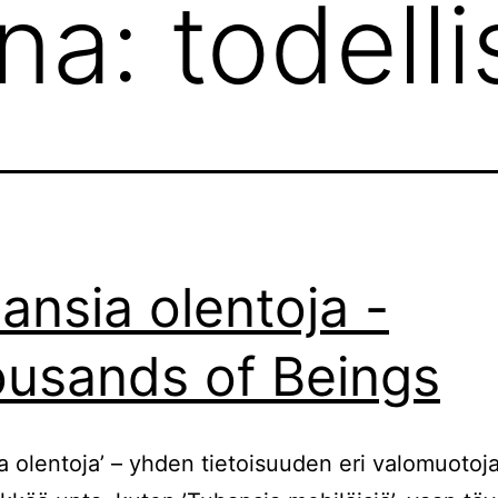
ana:
todell
ansia olentoja -
usands of Beings
a olentoja’ – yhden tietoisuuden eri valomuotoja