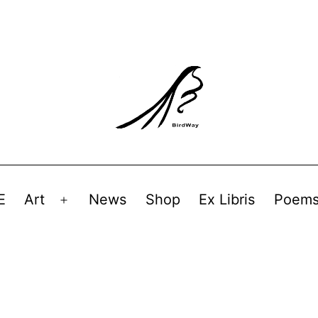
E
Art
News
Shop
Ex Libris
Poem
Avaa
valikko