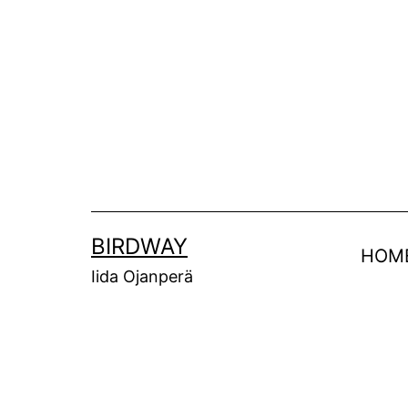
Siirry
sisältöön
BIRDWAY
HOM
Iida Ojanperä