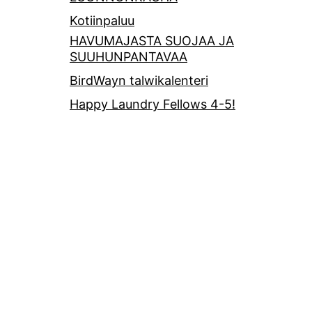
Kotiinpaluu
HAVUMAJASTA SUOJAA JA
SUUHUNPANTAVAA
BirdWayn talwikalenteri
Happy Laundry Fellows 4-5!