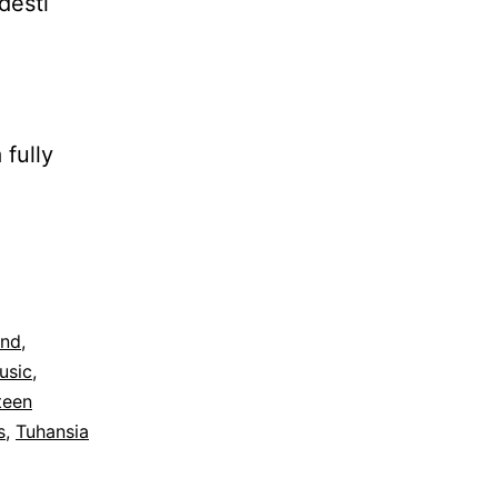
desti
 fully
and
,
usic
,
teen
s
,
Tuhansia