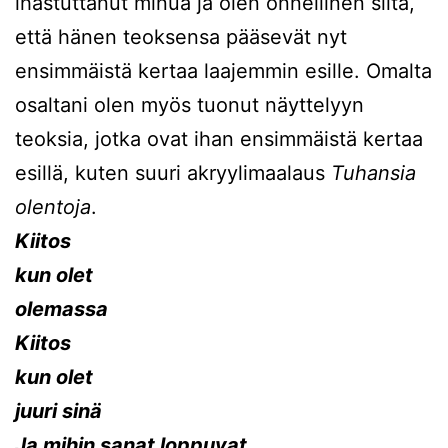
ihastuttanut minua ja olen onnellinen siitä,
että hänen teoksensa pääsevät nyt
ensimmäistä kertaa laajemmin esille. Omalta
osaltani olen myös tuonut näyttelyyn
teoksia, jotka ovat ihan ensimmäistä kertaa
esillä, kuten suuri akryylimaalaus
Tuhansia
olentoja
.
Kiitos
kun olet
olemassa
Kiitos
kun olet
juuri sinä
Ja mihin sanat loppuvat,