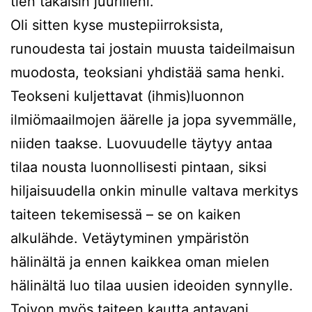
tien takaisin juurilleni.
Oli sitten kyse mustepiirroksista,
runoudesta tai jostain muusta taideilmaisun
muodosta, teoksiani yhdistää sama henki.
Teokseni kuljettavat (ihmis)luonnon
ilmiömaailmojen äärelle ja jopa syvemmälle,
niiden taakse. Luovuudelle täytyy antaa
tilaa nousta luonnollisesti pintaan, siksi
hiljaisuudella onkin minulle valtava merkitys
taiteen tekemisessä – se on kaiken
alkulähde. Vetäytyminen ympäristön
hälinältä ja ennen kaikkea oman mielen
hälinältä luo tilaa uusien ideoiden synnylle.
Toivon myös taiteen kautta antavani