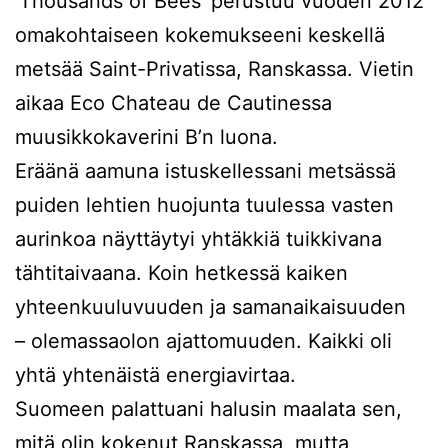
’Thousands of Bees’ perustuu vuoden 2012
omakohtaiseen kokemukseeni keskellä
metsää Saint-Privatissa, Ranskassa. Vietin
aikaa Eco Chateau de Cautinessa
muusikkokaverini B’n luona.
Eräänä aamuna istuskellessani metsässä
puiden lehtien huojunta tuulessa vasten
aurinkoa näyttäytyi yhtäkkiä tuikkivana
tähtitaivaana. Koin hetkessä kaiken
yhteenkuuluvuuden ja samanaikaisuuden
– olemassaolon ajattomuuden. Kaikki oli
yhtä yhtenäistä energiavirtaa.
Suomeen palattuani halusin maalata sen,
mitä olin kokenut Ranskassa, mutta