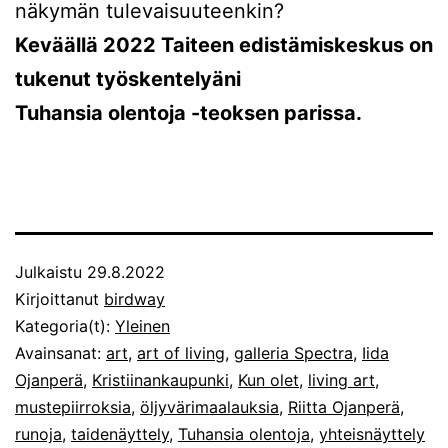
näkymän tulevaisuuteenkin?
Keväällä 2022 Taiteen edistämiskeskus on
tukenut työskentelyäni
Tuhansia olentoja -teoksen parissa.
Julkaistu
29.8.2022
Kirjoittanut
birdway
Kategoria(t):
Yleinen
Avainsanat:
art
,
art of living
,
galleria Spectra
,
Iida
Ojanperä
,
Kristiinankaupunki
,
Kun olet
,
living art
,
mustepiirroksia
,
öljyvärimaalauksia
,
Riitta Ojanperä
,
runoja
,
taidenäyttely
,
Tuhansia olentoja
,
yhteisnäyttely