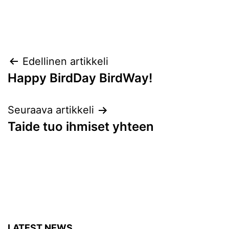
Artikkelien
Edellinen artikkeli
Happy BirdDay BirdWay!
selaus
Seuraava artikkeli
Taide tuo ihmiset yhteen
LATEST NEWS