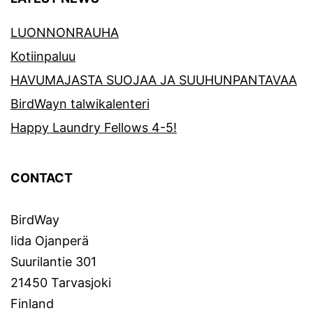
LUONNONRAUHA
Kotiinpaluu
HAVUMAJASTA SUOJAA JA SUUHUNPANTAVAA
BirdWayn talwikalenteri
Happy Laundry Fellows 4-5!
CONTACT
BirdWay
Iida Ojanperä
Suurilantie 301
21450 Tarvasjoki
Finland