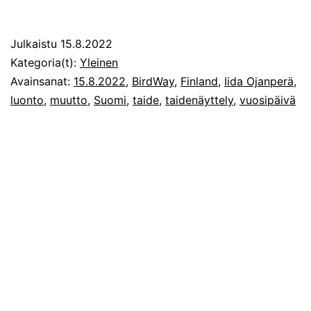
Julkaistu
15.8.2022
Kategoria(t):
Yleinen
Avainsanat:
15.8.2022
,
BirdWay
,
Finland
,
Iida Ojanperä
,
luonto
,
muutto
,
Suomi
,
taide
,
taidenäyttely
,
vuosipäivä