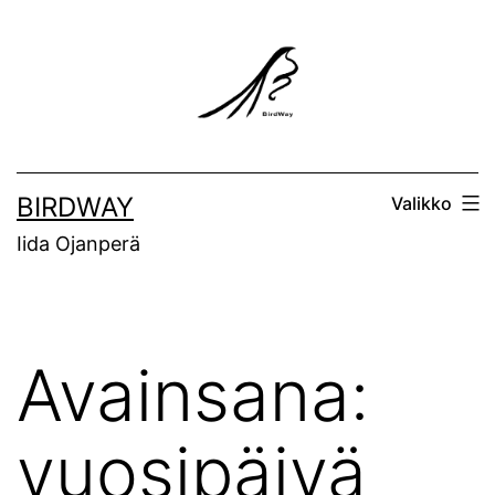
Siirry
sisältöön
BIRDWAY
Valikko
Iida Ojanperä
Avainsana:
vuosipäivä