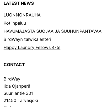
LATEST NEWS
LUONNONRAUHA
Kotiinpaluu
HAVUMAJASTA SUOJAA JA SUUHUNPANTAVAA
BirdWayn talwikalenteri
Happy Laundry Fellows 4-5!
CONTACT
BirdWay
Iida Ojanperä
Suurilantie 301
21450 Tarvasjoki