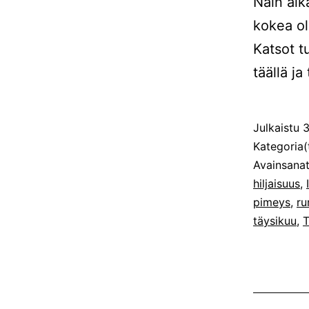
Näin alka
kokea ol
Katsot t
täällä ja 
Julkaistu
3
Kategoria(
Avainsana
hiljaisuus
,
pimeys
,
ru
täysikuu
,
T