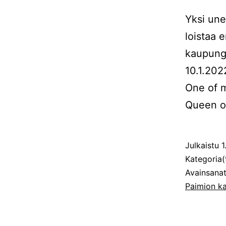
Yksi une
loistaa 
kaupungi
10.1.202
One of 
Queen of
Julkaistu
1
Kategoria(
Avainsana
Paimion ka