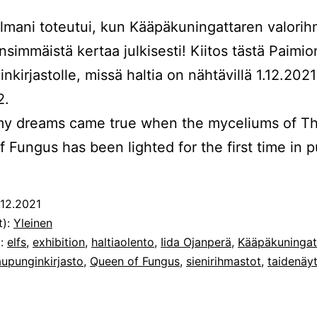
lmani toteutui, kun Kääpäkuningattaren valori
ensimmäistä kertaa julkisesti! Kiitos tästä Paimio
nkirjastolle, missä haltia on nähtävillä 1.12.2021
2.
my dreams came true when the myceliums of T
 Fungus has been lighted for the first time in p
.12.2021
t):
Yleinen
t:
elfs
,
exhibition
,
haltiaolento
,
Iida Ojanperä
,
Kääpäkuningat
upunginkirjasto
,
Queen of Fungus
,
sienirihmastot
,
taidenäyt