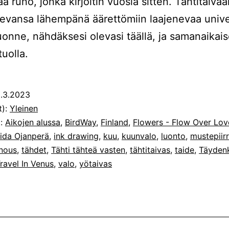
a runo, jonka kirjoitin vuosia sitten. Tähtitaivaa
evansa lähempänä äärettömiin laajenevaa univ
uonne, nähdäksesi olevasi täällä, ja samanaikaise
tuolla.
.3.2023
t):
Yleinen
t:
Aikojen alussa
,
BirdWay
,
Finland
,
Flowers - Flow Over Lov
Iida Ojanperä
,
ink drawing
,
kuu
,
kuunvalo
,
luonto
,
mustepiir
nous
,
tähdet
,
Tähti tähteä vasten
,
tähtitaivas
,
taide
,
Täyden
ravel In Venus
,
valo
,
yötaivas