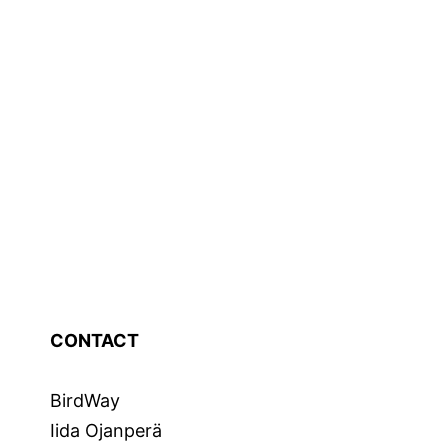
CONTACT
BirdWay
Iida Ojanperä