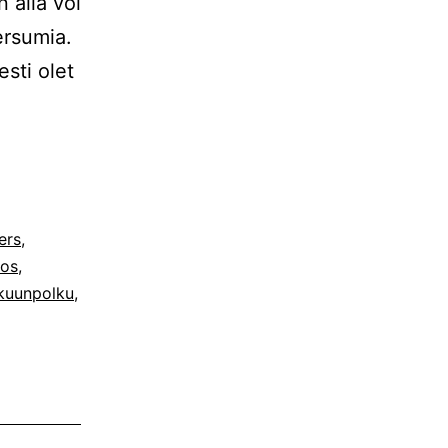
n alla voi
ersumia.
sti olet
ers
,
ros
,
kuunpolku
,