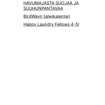
HAVUMAJASTA SUOJAA JA
SUUHUNPANTAVAA
BirdWayn talwikalenteri
Happy Laundry Fellows 4-5!