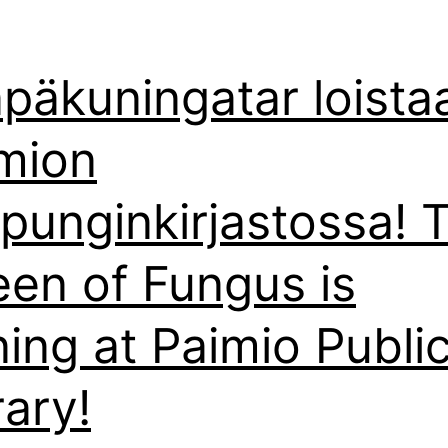
päkuningatar loista
mion
punginkirjastossa! 
en of Fungus is
ning at Paimio Publi
rary!