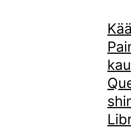
Kää
Pai
kau
Que
shi
Lib