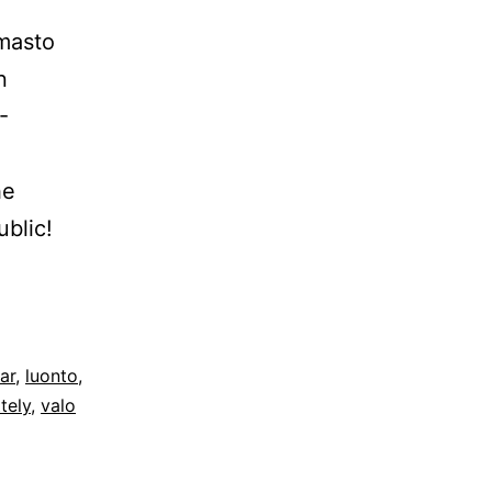
hmasto
n
-
he
ublic!
ar
,
luonto
,
tely
,
valo