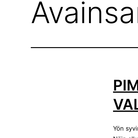
Avains
PI
VA
Yön syvi