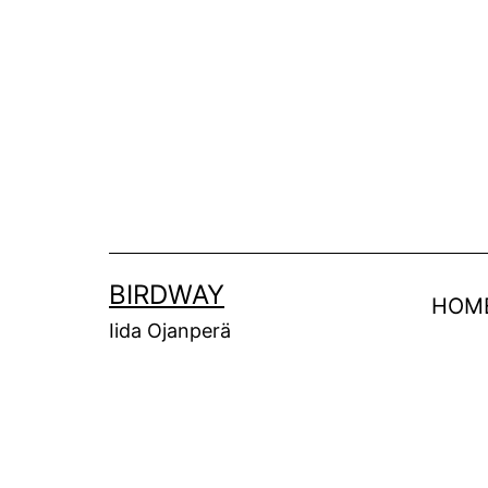
Siirry
sisältöön
BIRDWAY
HOM
Iida Ojanperä