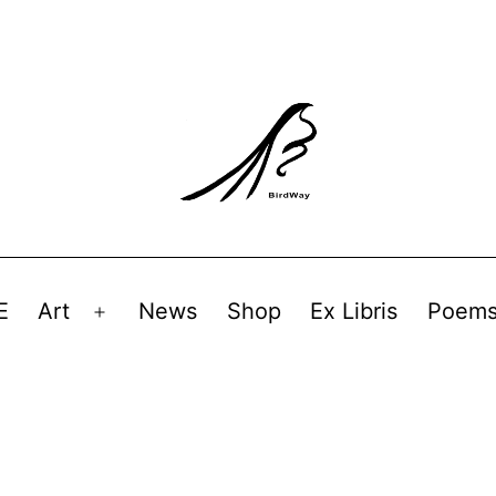
E
Art
News
Shop
Ex Libris
Poem
Avaa
valikko