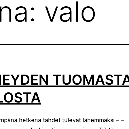
ana:
valo
MEYDEN TUOMAST
LOSTA
mpänä hetkenä tähdet tulevat lähemmäksi – –