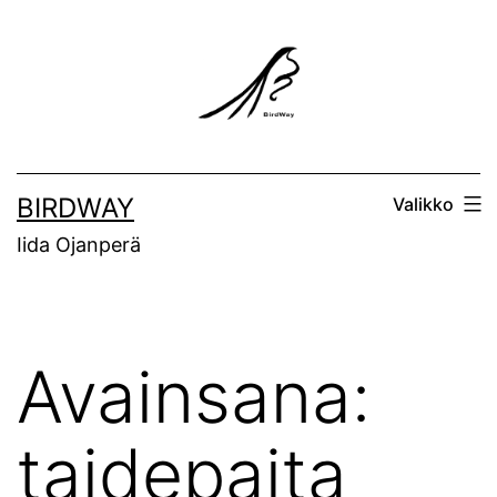
Siirry
sisältöön
BIRDWAY
Valikko
Iida Ojanperä
Avainsana:
taidepaita