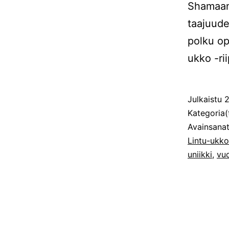
Shamaan
taajuude
polku op
ukko -ri
Julkaistu
2
Kategoria(
Avainsana
Lintu-ukko
uniikki
,
vu