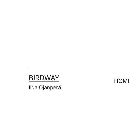
Siirry
sisältöön
BIRDWAY
HOM
Iida Ojanperä