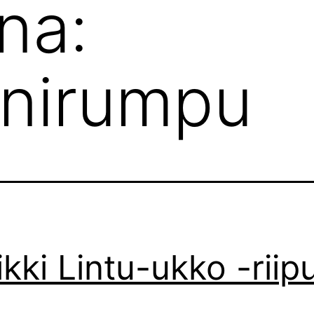
na:
nirumpu
ikki Lintu-ukko -riip