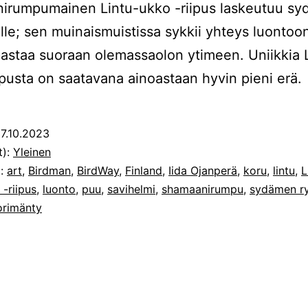
irumpumainen Lintu-ukko -riipus laskeutuu s
lle; sen muinaismuistissa sykkii yhteys luontoo
astaa suoraan olemassaolon ytimeen. Uniikkia 
ipusta on saatavana ainoastaan hyvin pieni erä.
7.10.2023
t):
Yleinen
t:
art
,
Birdman
,
BirdWay
,
Finland
,
Iida Ojanperä
,
koru
,
lintu
,
L
 -riipus
,
luonto
,
puu
,
savihelmi
,
shamaanirumpu
,
sydämen r
orimänty