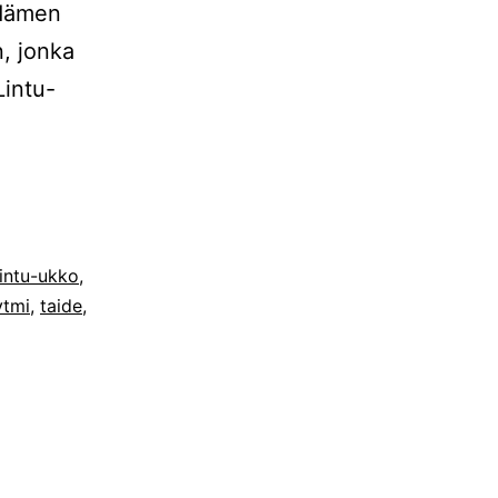
ydämen
n, jonka
Lintu-
intu-ukko
,
ytmi
,
taide
,