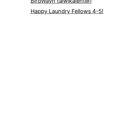
BirdWayn talwikalenteri
Happy Laundry Fellows 4-5!