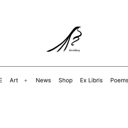
E
Art
News
Shop
Ex Libris
Poem
Avaa
valikko