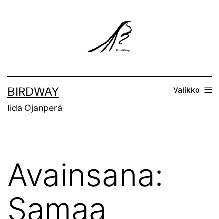
Siirry
sisältöön
BIRDWAY
Valikko
Iida Ojanperä
Avainsana:
Samaa