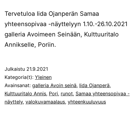
Tervetuloa Iida Ojanperän Samaa
yhteensopivaa -näyttelyyn 1.10.-26.10.2021
galleria Avoimeen Seinään, Kulttuuritalo
Annikselle, Poriin.
Julkaistu
21.9.2021
Kategoria(t):
Yleinen
Avainsanat:
galleria Avoin seinä
,
Iida Ojanperä
,
Kulttuuritalo Annis
,
Pori
,
runot
,
Samaa yhteensopivaa -
näyttely
,
valokuvamaalaus
,
yhteenkuuluvuus