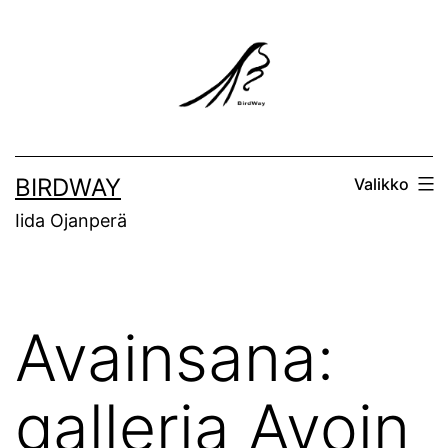
Siirry
sisältöön
BIRDWAY
Valikko
Iida Ojanperä
Avainsana:
galleria Avoin