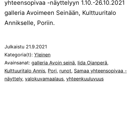
yhteensopivaa -näyttelyyn 1.10.-26.10.2021
galleria Avoimeen Seinään, Kulttuuritalo
Annikselle, Poriin.
Julkaistu
21.9.2021
Kategoria(t):
Yleinen
Avainsanat:
galleria Avoin seinä
,
Iida Ojanperä
,
Kulttuuritalo Annis
,
Pori
,
runot
,
Samaa yhteensopivaa -
näyttely
,
valokuvamaalaus
,
yhteenkuuluvuus