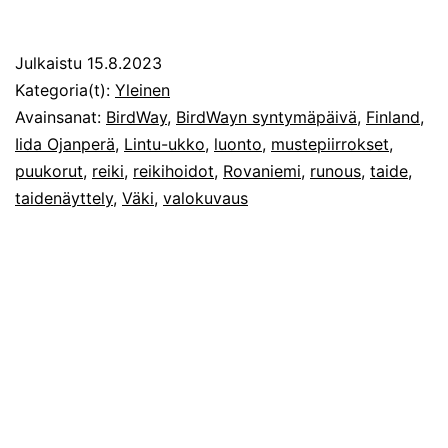
Julkaistu
15.8.2023
Kategoria(t):
Yleinen
Avainsanat:
BirdWay
,
BirdWayn syntymäpäivä
,
Finland
,
Iida Ojanperä
,
Lintu-ukko
,
luonto
,
mustepiirrokset
,
puukorut
,
reiki
,
reikihoidot
,
Rovaniemi
,
runous
,
taide
,
taidenäyttely
,
Väki
,
valokuvaus