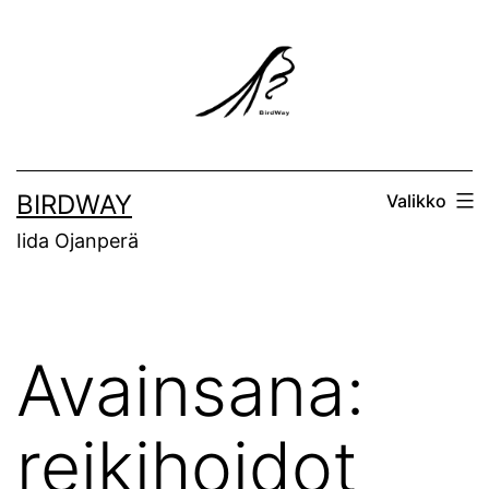
Siirry
sisältöön
BIRDWAY
Valikko
Iida Ojanperä
Avainsana:
reikihoidot