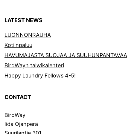
LATEST NEWS
LUONNONRAUHA
Kotiinpaluu
HAVUMAJASTA SUOJAA JA SUUHUNPANTAVAA
BirdWayn talwikalenteri
Happy Laundry Fellows 4-5!
CONTACT
BirdWay
Iida Ojanperä
Suurilantie 301