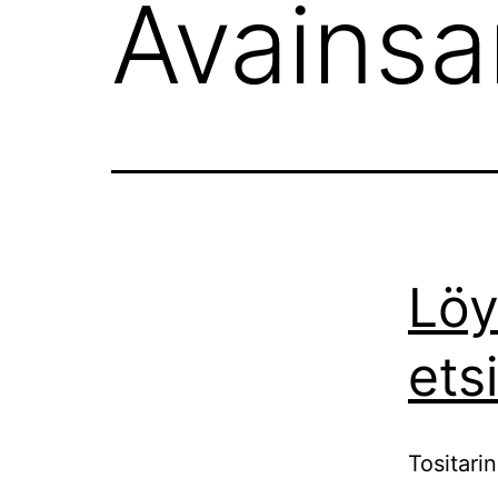
Avains
Löy
ets
Tositari