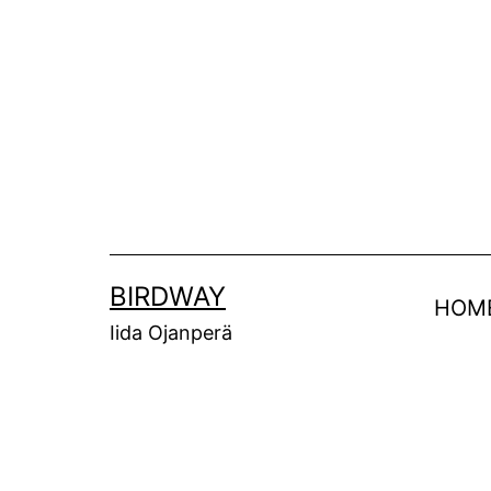
Siirry
sisältöön
BIRDWAY
HOM
Iida Ojanperä