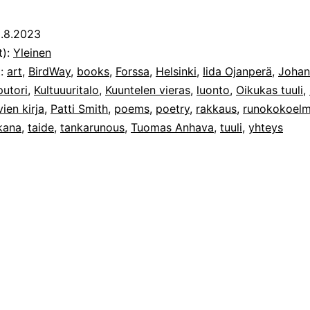
.8.2023
t):
Yleinen
t:
art
,
BirdWay
,
books
,
Forssa
,
Helsinki
,
Iida Ojanperä
,
Johan
putori
,
Kultuuuritalo
,
Kuuntelen vieras
,
luonto
,
Oikukas tuuli
,
vien kirja
,
Patti Smith
,
poems
,
poetry
,
rakkaus
,
runokokoelm
kana
,
taide
,
tankarunous
,
Tuomas Anhava
,
tuuli
,
yhteys