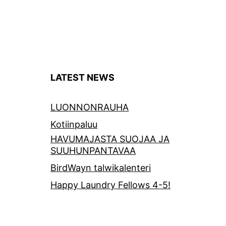
LATEST NEWS
LUONNONRAUHA
Kotiinpaluu
HAVUMAJASTA SUOJAA JA
SUUHUNPANTAVAA
BirdWayn talwikalenteri
Happy Laundry Fellows 4-5!