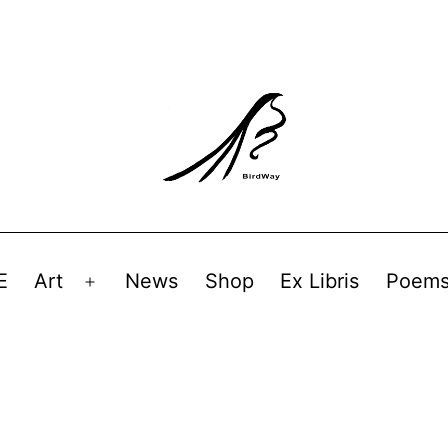
E
Art
News
Shop
Ex Libris
Poem
Avaa
valikko