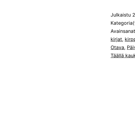
Julkaistu
2
Kategoria(
Avainsana
kirjat
,
kirp
Otava
,
Päi
Täällä kau