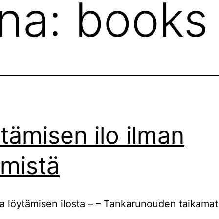
ana:
books
tämisen ilo ilman
imistä
na löytämisen ilosta – – Tankarunouden taikamat