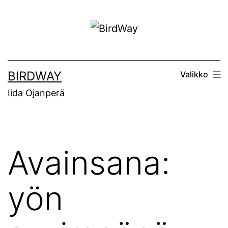
Siirry
sisältöön
BIRDWAY
Valikko
Iida Ojanperä
Avainsana:
yön