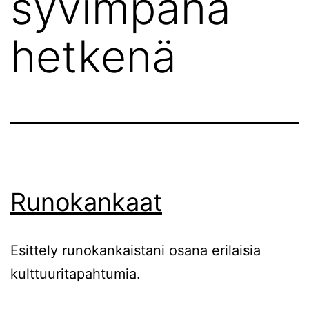
syvimpänä
hetkenä
Runokankaat
Esittely runokankaistani osana erilaisia
kulttuuritapahtumia.