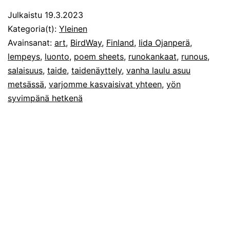
Julkaistu
19.3.2023
Kategoria(t):
Yleinen
Avainsanat:
art
,
BirdWay
,
Finland
,
Iida Ojanperä
,
lempeys
,
luonto
,
poem sheets
,
runokankaat
,
runous
,
salaisuus
,
taide
,
taidenäyttely
,
vanha laulu asuu
metsässä
,
varjomme kasvaisivat yhteen
,
yön
syvimpänä hetkenä