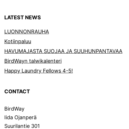
LATEST NEWS
LUONNONRAUHA
Kotiinpaluu
HAVUMAJASTA SUOJAA JA SUUHUNPANTAVAA
BirdWayn talwikalenteri
Happy Laundry Fellows 4-5!
CONTACT
BirdWay
Iida Ojanperä
Suurilantie 301