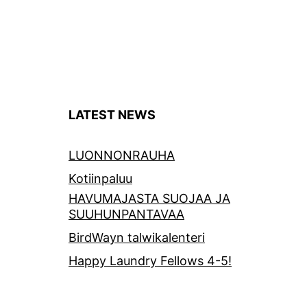
LATEST NEWS
LUONNONRAUHA
Kotiinpaluu
HAVUMAJASTA SUOJAA JA
SUUHUNPANTAVAA
BirdWayn talwikalenteri
Happy Laundry Fellows 4-5!