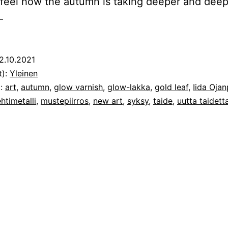
feel how the autumn is taking deeper and dee
–
2.10.2021
t):
Yleinen
t:
art
,
autumn
,
glow varnish
,
glow-lakka
,
gold leaf
,
Iida Oja
ehtimetalli
,
mustepiirros
,
new art
,
syksy
,
taide
,
uutta taidett