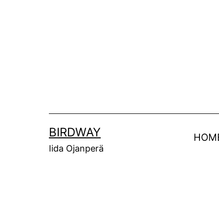
Siirry
sisältöön
BIRDWAY
HOM
Iida Ojanperä