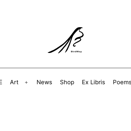
E
Art
News
Shop
Ex Libris
Poem
Avaa
valikko