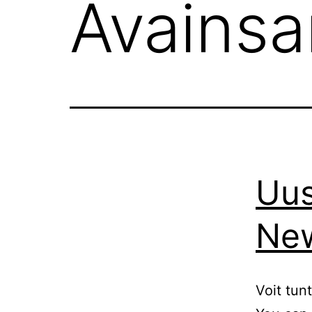
Avains
Uus
New
Voit tun