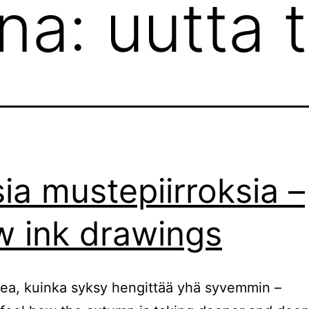
ana:
uutta 
ia mustepiirroksia –
 ink drawings
tea, kuinka syksy hengittää yhä syvemmin –