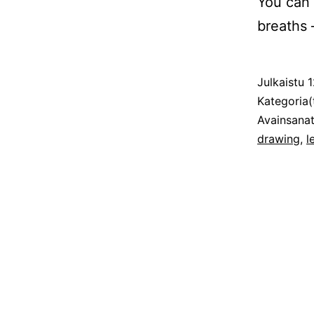
You can 
breaths 
Julkaistu
1
Kategoria(
Avainsana
drawing
,
l