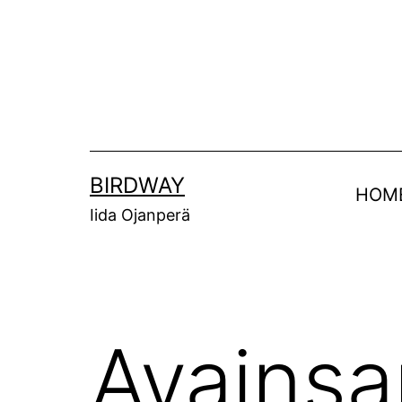
Siirry
sisältöön
BIRDWAY
HOM
Iida Ojanperä
Avains