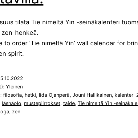
suus tilata Tie nimeltä Yin -seinäkalenteri tuo
 zen-henkeä.
 to order ’Tie nimeltä Yin’ wall calendar for bri
n spirit.
5.10.2022
t):
Yleinen
t:
filosofia
,
hetki
,
Iida Ojanperä
,
Jouni Hallikainen
,
kalenteri
,
läsnäolo
,
mustepiirrokset
,
taide
,
Tie nimeltä Yin -seinäkale
ooga
,
zen