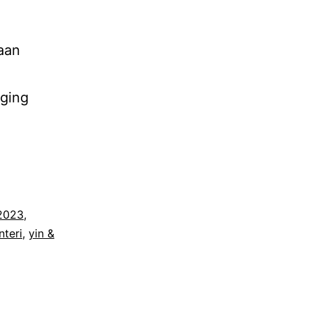
maan
nging
 2023
,
nteri
,
yin &