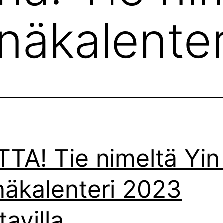
inäkalenter
TA! Tie nimeltä Yin
näkalenteri 2023
avilla.