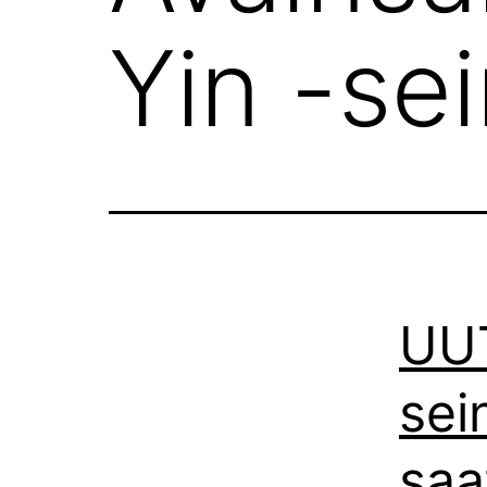
Yin -se
UUT
sei
saat