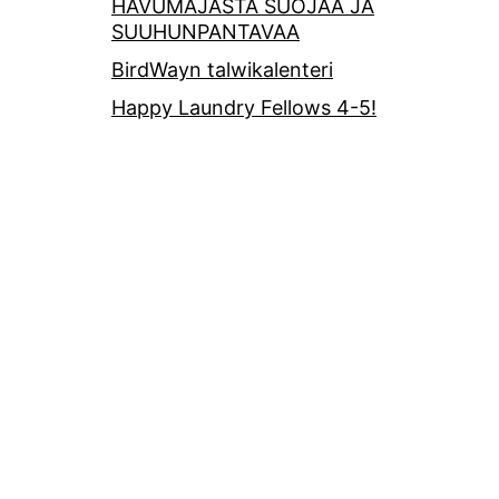
HAVUMAJASTA SUOJAA JA
SUUHUNPANTAVAA
BirdWayn talwikalenteri
Happy Laundry Fellows 4-5!