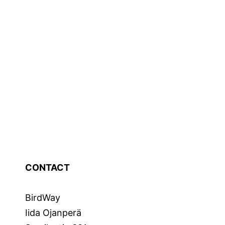
CONTACT
BirdWay
Iida Ojanperä