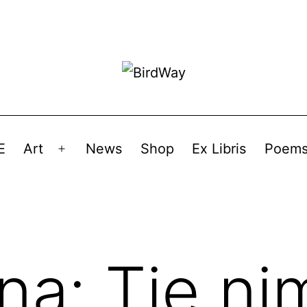
E
Art
News
Shop
Ex Libris
Poem
Avaa
valikko
ana:
Tie ni