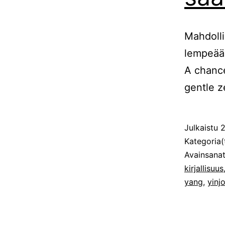
Mahdolli
lempeää
A chance
gentle ze
Julkaistu
2
Kategoria(
Avainsana
kirjallisuus
yang
,
yinj