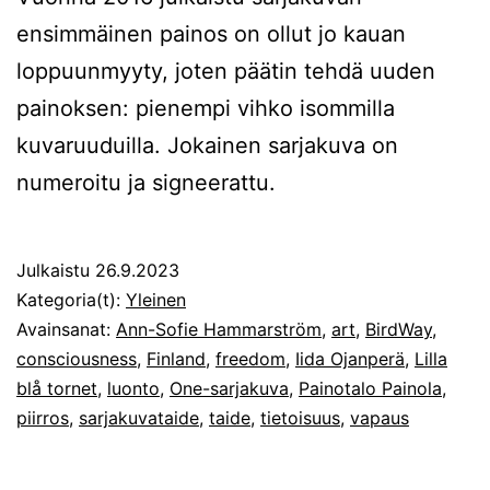
ensimmäinen painos on ollut jo kauan
loppuunmyyty, joten päätin tehdä uuden
painoksen: pienempi vihko isommilla
kuvaruuduilla. Jokainen sarjakuva on
numeroitu ja signeerattu.
Julkaistu
26.9.2023
Kategoria(t):
Yleinen
Avainsanat:
Ann-Sofie Hammarström
,
art
,
BirdWay
,
consciousness
,
Finland
,
freedom
,
Iida Ojanperä
,
Lilla
blå tornet
,
luonto
,
One-sarjakuva
,
Painotalo Painola
,
piirros
,
sarjakuvataide
,
taide
,
tietoisuus
,
vapaus