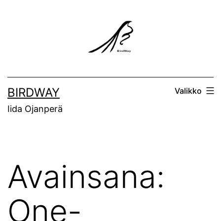
Siirry
sisältöön
BIRDWAY
Valikko
Iida Ojanperä
Avainsana:
One-