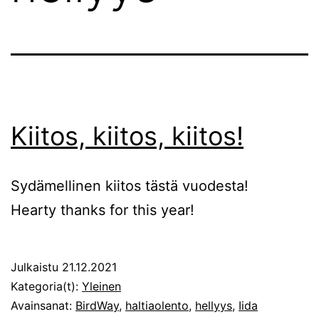
Kiitos, kiitos, kiitos!
Sydämellinen kiitos tästä vuodesta!
Hearty thanks for this year!
Julkaistu
21.12.2021
Kategoria(t):
Yleinen
Avainsanat:
BirdWay
,
haltiaolento
,
hellyys
,
Iida