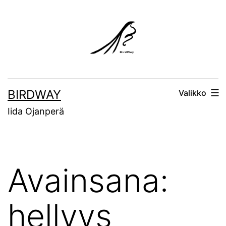
Siirry
sisältöön
BIRDWAY
Valikko
Iida Ojanperä
Avainsana:
hellyys