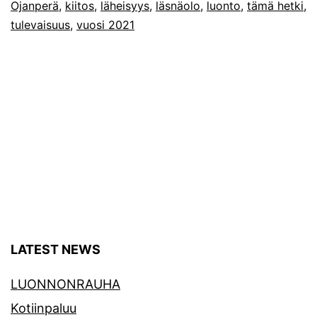
Ojanperä
,
kiitos
,
läheisyys
,
läsnäolo
,
luonto
,
tämä hetki
,
tulevaisuus
,
vuosi 2021
LATEST NEWS
LUONNONRAUHA
Kotiinpaluu