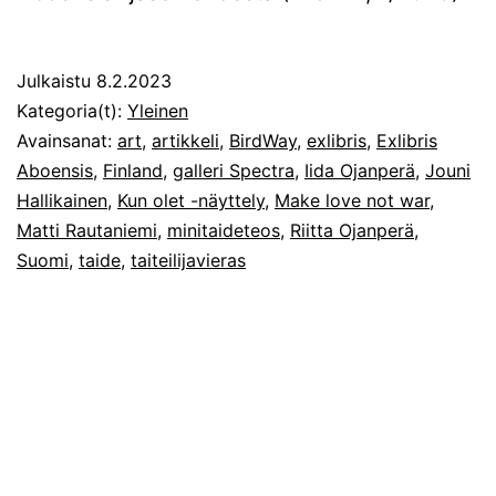
Julkaistu
8.2.2023
Kategoria(t):
Yleinen
Avainsanat:
art
,
artikkeli
,
BirdWay
,
exlibris
,
Exlibris
Aboensis
,
Finland
,
galleri Spectra
,
Iida Ojanperä
,
Jouni
Hallikainen
,
Kun olet -näyttely
,
Make love not war
,
Matti Rautaniemi
,
minitaideteos
,
Riitta Ojanperä
,
Suomi
,
taide
,
taiteilijavieras