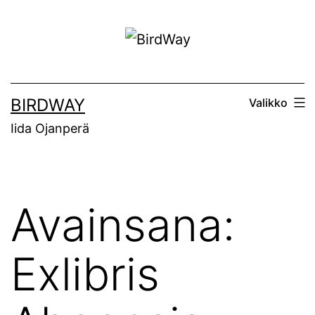
Siirry
sisältöön
BIRDWAY
Valikko
Iida Ojanperä
Avainsana:
Exlibris