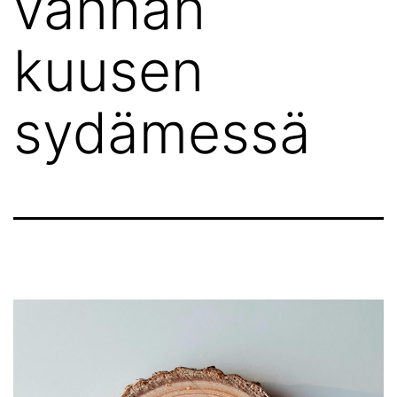
vanhan
kuusen
sydämessä