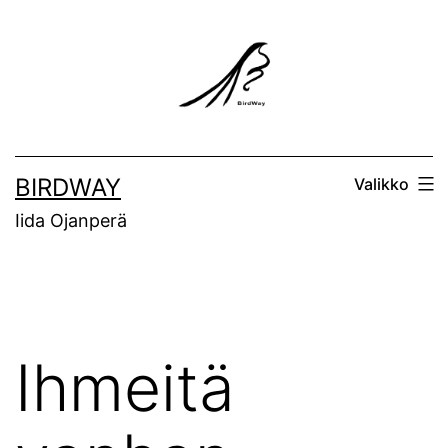
Siirry
sisältöön
BIRDWAY
Valikko
Iida Ojanperä
Ihmeitä