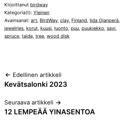
Kirjoittanut
birdway
Kategoria(t):
Yleinen
Avainsanat:
art
,
BirdWay
,
clay
,
Finland
,
Iida Ojanperä
,
jewelries
,
korut
,
kuusi
,
luonto
,
puu
,
puukiekko
,
savi
,
spruce
,
taide
,
tree
,
wood disk
Artikkelien
Edellinen artikkeli
Kevätsalonki 2023
selaus
Seuraava artikkeli
12 LEMPEÄÄ YINASENTOA