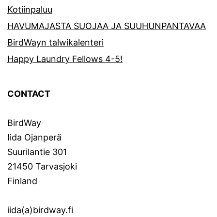
Kotiinpaluu
HAVUMAJASTA SUOJAA JA SUUHUNPANTAVAA
BirdWayn talwikalenteri
Happy Laundry Fellows 4-5!
CONTACT
BirdWay
Iida Ojanperä
Suurilantie 301
21450 Tarvasjoki
Finland
iida(a)birdway.fi