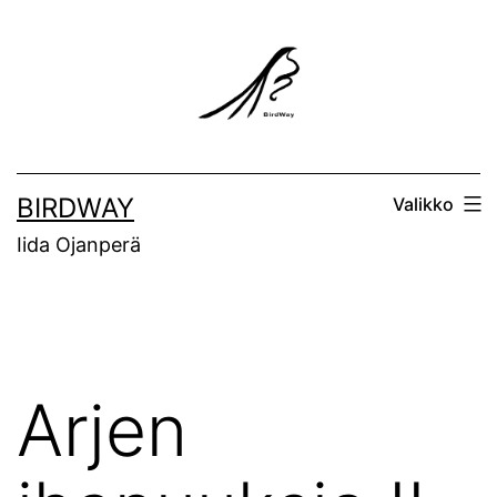
Siirry
sisältöön
BIRDWAY
Valikko
Iida Ojanperä
Arjen